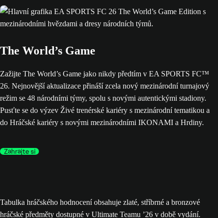
The World’s Game
Zažijte The World’s Game jako nikdy předtím v EA SPORTS FC™
26. Nejnovější aktualizace přináší zcela nový mezinárodní turnajový
režim se 48 národními týmy, spolu s novými autentickými stadiony.
Pusťte se do výzev Živé trenérské kariéry s mezinárodní tematikou a
do Hráčské kariéry s novými mezinárodními IKONAMI a Hrdiny.
Zahrajte si
Tabulka hráčského hodnocení obsahuje zlaté, stříbrné a bronzové
hráčské předměty dostupné v Ultimate Teamu ’26 v době vydání.