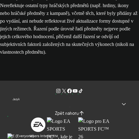
Nereflektuje ostatní typy hráčských předmětů (např. hrdiny, ikony
nebo hráčské předměty z kampaně), včetně těch, které byly přidány až
po vydání, ani nebude reflektovat živé aktualizace formy dostupné v
jiných režimech. Řazení podle úrovně řadí předměty nejprve podle
jejich celkového hodnocení, přičemž další řazení se odvíjí od
subjektivních faktorů založených na skutečných výkonech (nikoli na
vlastnostech předmětu).
Jazyk
Zpět nahoru
Users Interact