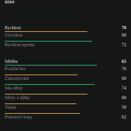
SZ
SO
Rychlost
70
Zrychlení
68
Rychlost sprintu
72
Střelba
65
Poziční hra
76
Zakončování
60
Síla střely
74
Střely z dálky
68
Voleje
59
Pokutové kopy
62