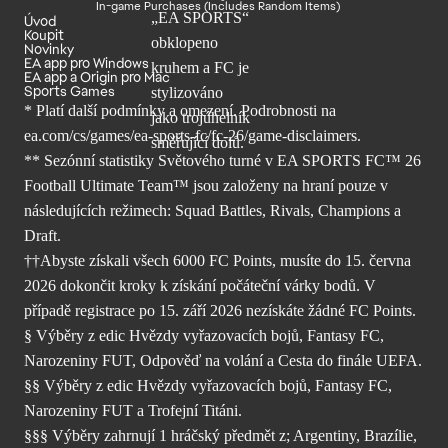
In-game Purchases (Includes Random Items)
Úvod
Koupit
Novinky
EA app pro Windows
EA app a Origin pro Mac
Sports Games
* Platí další podmínky a omezení. Podrobnosti
na
ea.com/cs/games/ea-sports-fc/fc-26/
game-disclaimers.
** Sezónní statistiky Světového turné v EA SPORTS FC™ 26
Football Ultimate Team™ jsou založeny na hraní pouze v
následujících režimech: Squad Battles, Rivals, Champions a
Draft.
††Abyste získali všech 6000 FC Points, musíte do 15. června
2026 dokončit kroky k získání počáteční várky bodů. V
případě registrace po 15. září 2026 nezískáte žádné FC Points.
§ Výběry z edic Hvězdy vyřazovacích bojů, Fantasy FC,
Narozeniny FUT, Odpověď na volání a Cesta do finále UEFA.
§§ Výběry z edic Hvězdy vyřazovacích bojů, Fantasy FC,
Narozeniny FUT a Trofejní Titáni.
§§§ Výběry zahrnují 1 hráčský předmět z; Argentiny, Brazílie,