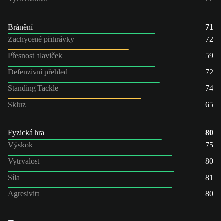
Bránění
71
Zachycené přihrávky
72
Přesnost hlaviček
59
Defenzivní přehled
72
Standing Tackle
74
Skluz
65
Fyzická hra
80
Výskok
75
Vytrvalost
80
Síla
81
Agresivita
80