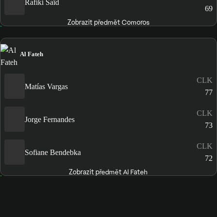
Rafiki Saïd
69
Zobrazit předmět Comoros
Al Fateh
CLK
Matías Vargas
77
CLK
Jorge Fernandes
73
CLK
Sofiane Bendebka
72
Zobrazit předmět Al Fateh