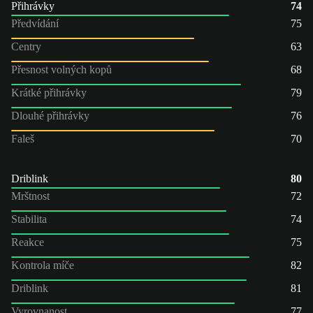
Přihrávky
74
Předvídání
75
Centry
63
Přesnost volných kopů
68
Krátké přihrávky
79
Dlouhé přihrávky
76
Faleš
70
Driblink
80
Mrštnost
72
Stabilita
74
Reakce
75
Kontrola míče
82
Driblink
81
Vyrovnanost
77