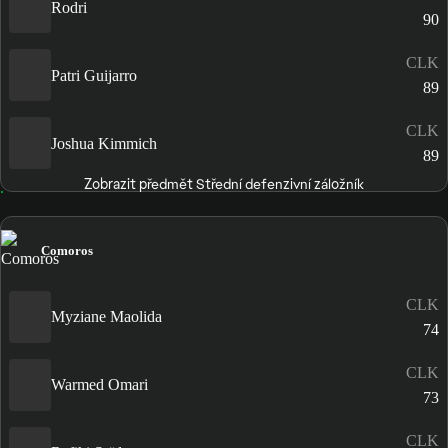
Rodri
90
CLK
Patri Guijarro
89
CLK
Joshua Kimmich
89
Zobrazit předmět Střední defenzivní záložník
Comoros
CLK
Myziane Maolida
74
CLK
Warmed Omari
73
CLK