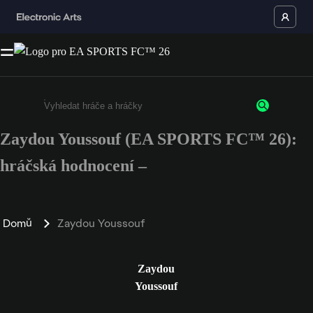
Zaydou Youssouf (EA SPORTS FC™ 26):
Enter a minimum of 3 characters or numbers
hráčská hodnocení –
Domů
Zaydou Youssouf
Zaydou
Youssouf