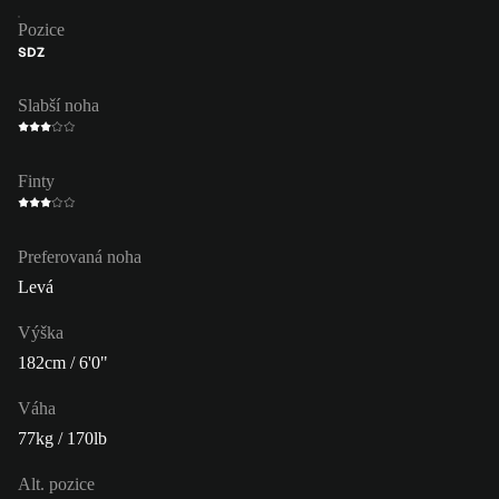
Pozice
SDZ
Slabší noha
Finty
Preferovaná noha
Levá
Výška
182cm / 6'0"
Váha
77kg / 170lb
Alt. pozice