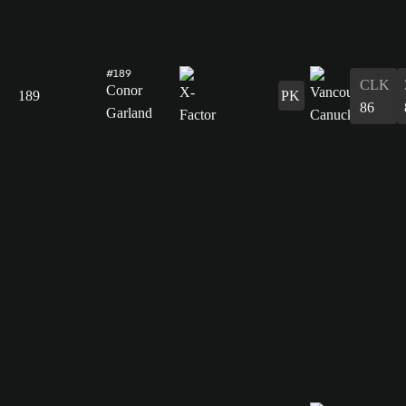
#189
CLK
Conor
189
PK
86
Garland