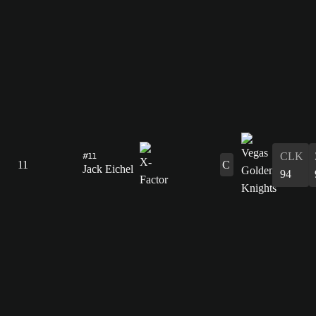
#11
CLK
11
C
Jack Eichel
94