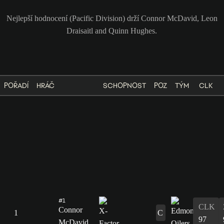
Nejlepší hodnocení (Pacific Division) drží Connor McDavid, Leon
Draisaitl and Quinn Hughes.
POŘADÍ
HRÁČ
SCHOPNOST
POZ
TÝM
CLK
#1
CLK
Connor
1
C
97
McDavid