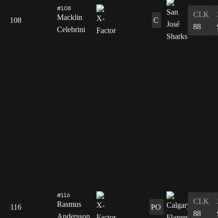
#108
CLK
Macklin
108
C
88
Celebrini
#116
CLK
Rasmus
116
PO
88
Andersson