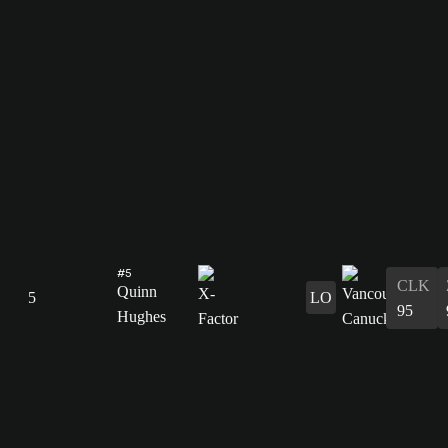
#5
CLK
Quinn
5
LO
95
Hughes