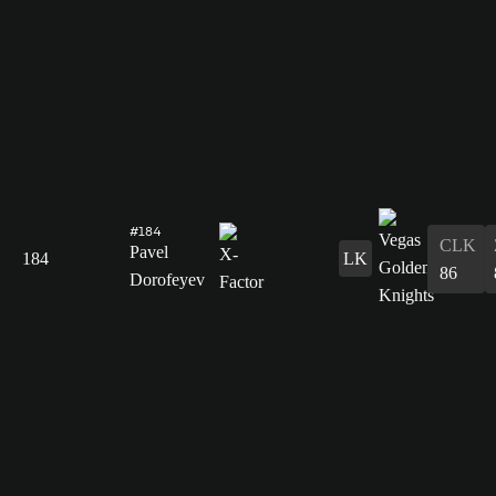
#184
CLK
Pavel
184
LK
86
Dorofeyev