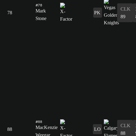
#78
CLK
Mark
78
PK
89
Stone
#88
CLK
MacKenzie
88
LO
88
Weegar