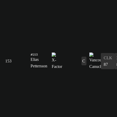
#153
CLK
Elias
153
C
87
Pettersson