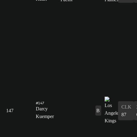
#147
CLK
Darcy
147
B
87
Kuemper