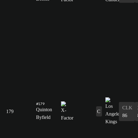
#179
CLK
Quinton
179
C
86
Byfield