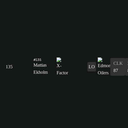
#135
CLK
Mattias
135
LO
87
Ekholm