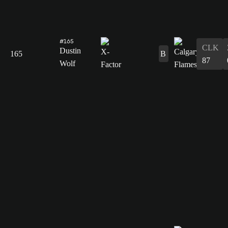
#165
CLK
Dustin
165
B
87
Wolf