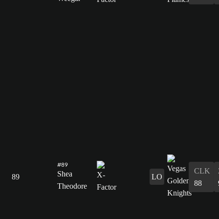
#89
CLK
Shea
89
LO
88
Theodore