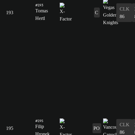
#193
CLK
Tomas
193
C
86
Hertl
#195
CLK
Filip
195
PO
86
Hronek