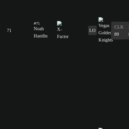
#71
CLK
Noah
71
LO
89
Hanifin