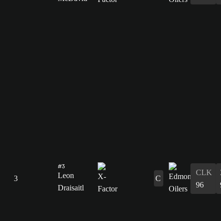
#3
CLK
Leon
3
C
96
Draisaitl