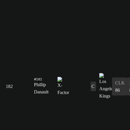
#182
CLK
Phillip
182
C
86
Danault