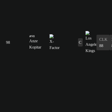
#98
CLK
Anze
98
C
88
Kopitar