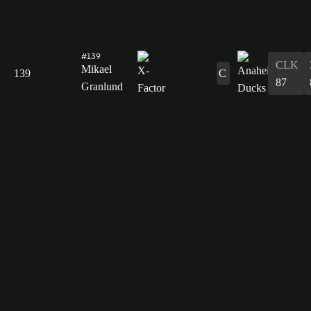
#139
CLK
Mikael
139
C
87
Granlund