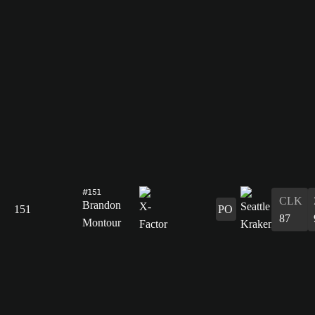
#151
CLK
Brandon
151
PO
87
Montour