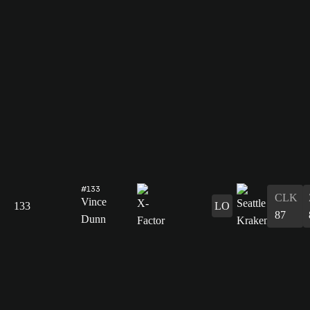
#133
CLK
Vince
133
LO
87
Dunn