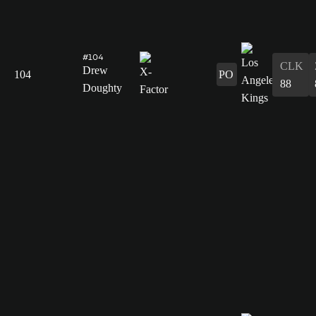
#104
CLK
Drew
104
PO
88
Doughty