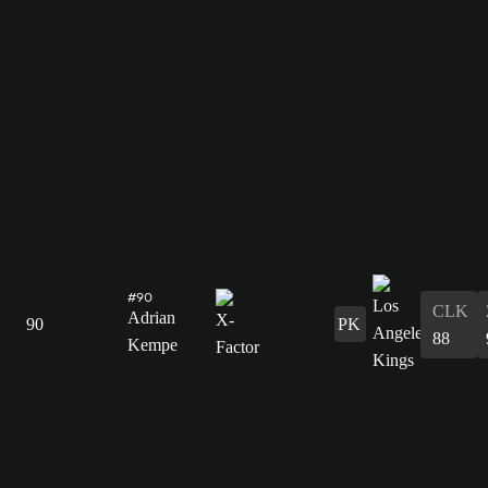
#90
CLK
Adrian
90
PK
88
Kempe