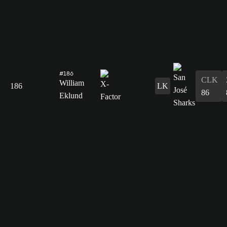
#186
CLK
William
186
LK
86
Eklund