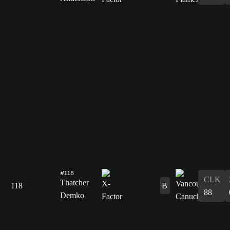
#118
CLK
Thatcher
118
B
88
Demko