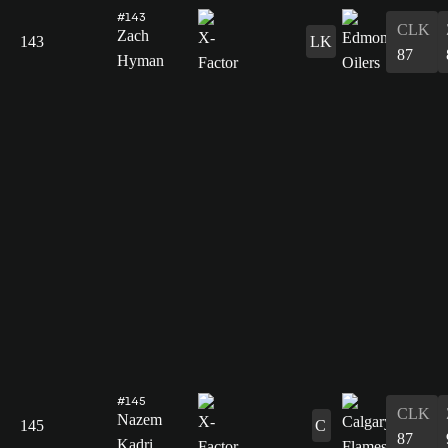
#143
CLK
Zach
143
LK
87
Hyman
#145
CLK
Nazem
145
C
87
Kadri