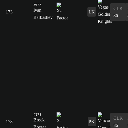
#173
CLK
Ivan
173
LK
86
Barbashev
#178
CLK
Brock
178
PK
86
Boeser