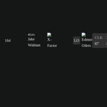
#164
CLK
Jake
164
LO
87
Walman