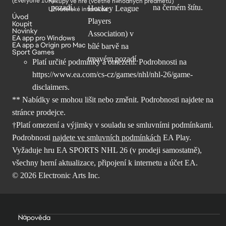
Nákupy ve hře (včetně náhodných předmětů)
Uživatelské interakce
Úvod
Koupit
Novinky
EA app pro Windows
EA app a Origin pro Mac
Sport Games
Platí určité podmínky a omezení. Podrobnosti na
https://www.ea.com/cs-cz/games/nhl/nhl-26/game-
disclaimers
.
** Nabídky se mohou lišit nebo změnit. Podrobnosti najdete na
stránce prodejce.
†Platí omezení a výjimky v souladu se smluvními podmínkami.
Podrobnosti
najdete ve smluvních podmínkách
EA Play.
Vyžaduje hru EA SPORTS NHL 26 (v prodeji samostatně),
všechny herní aktualizace, připojení k internetu a účet EA.
© 2026 Electronic Arts Inc.
Nápověda