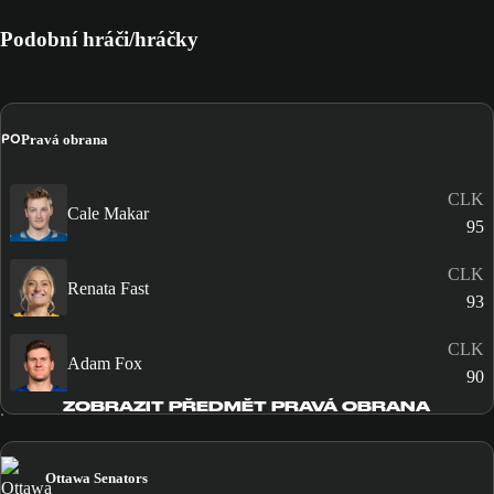
Podobní hráči/hráčky
PO
Pravá obrana
CLK
Cale Makar
95
CLK
Renata Fast
93
CLK
Adam Fox
90
ZOBRAZIT PŘEDMĚT PRAVÁ OBRANA
Ottawa Senators