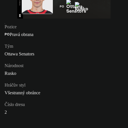
PO
Pozice
Pravá obrana
PO
Tým
Ottawa Senators
Národnost
Rusko
Hráčův styl
Všestranný obránce
Číslo dresu
2