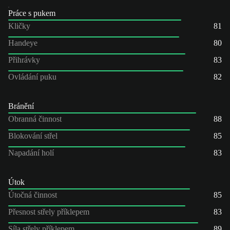
Práce s pukem
Kličky
81
Handeye
80
Přihrávky
83
Ovládání puku
82
Bránění
Obranná činnost
88
Blokování střel
85
Napadání holí
83
Útok
Útočná činnost
85
Přesnost střely příklepem
83
Síla střely příklepem
89