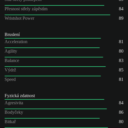
Přesnost střely zápěstím
84
Wristshot Power
89
Bruslení
Acceleration
81
Agility
80
Balance
83
Výdrž
85
Speed
81
Fyzická zdatnost
Agresivita
84
Bodyčeky
86
Bitkař
80