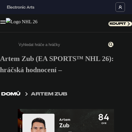
KOUPIT
Artem Zub (EA SPORTS™ NHL 26):
Enter a minimum of 3 characters or numbers
hráčská hodnocení –
DOMŮ
ARTEM ZUB
84
Artem
OVR
Zub