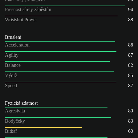
Přesnost střely zápěstím
94
Wristshot Power
88
Bruslení
Acceleration
86
Agility
87
Balance
82
Výdrž
85
Speed
87
Fyzická zdatnost
Agresivita
80
Bodyčeky
83
Bitkař
60