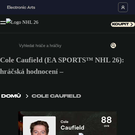
KOUPIT
Cole Caufield (EA SPORTS™ NHL 26):
Enter a minimum of 3 characters or numbers
hráčská hodnocení –
DOMŮ
COLE CAUFIELD
88
Cole
Caufield
OVR