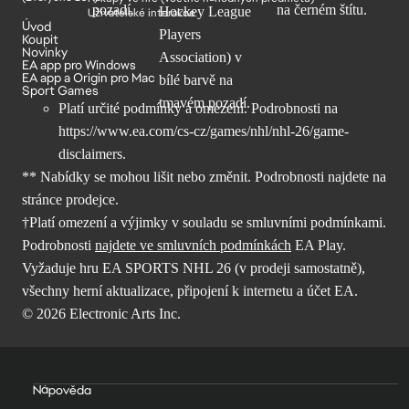
Uživatelské interakce
Úvod
Koupit
Novinky
EA app pro Windows
EA app a Origin pro Mac
Sport Games
Platí určité podmínky a omezení. Podrobnosti na
https://www.ea.com/cs-cz/games/nhl/nhl-26/game-
disclaimers
.
** Nabídky se mohou lišit nebo změnit. Podrobnosti najdete na
stránce prodejce.
†Platí omezení a výjimky v souladu se smluvními podmínkami.
Podrobnosti
najdete ve smluvních podmínkách
EA Play.
Vyžaduje hru EA SPORTS NHL 26 (v prodeji samostatně),
všechny herní aktualizace, připojení k internetu a účet EA.
© 2026 Electronic Arts Inc.
Nápověda