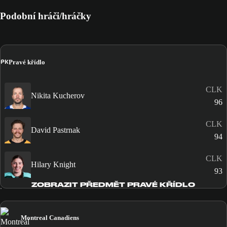
Podobní hráči/hráčky
PK
Pravé křídlo
CLK
Nikita Kucherov
96
CLK
David Pastrnak
94
CLK
Hilary Knight
93
ZOBRAZIT PŘEDMĚT PRAVÉ KŘÍDLO
Montreal Canadiens