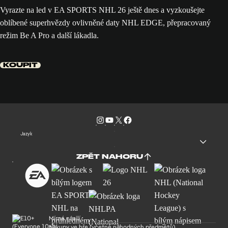
Vyrazte na led v EA SPORTS NHL 26 ještě dnes a vyzkoušejte
oblíbené superhvězdy ovlivněné daty NHL EDGE, přepracovaný
režim Be A Pro a další lákadla.
KOUPIT
Jazyk
ZPĚT NAHORU
Mírné násilí
Nákupy ve hře (včetně náhodných předmětů)