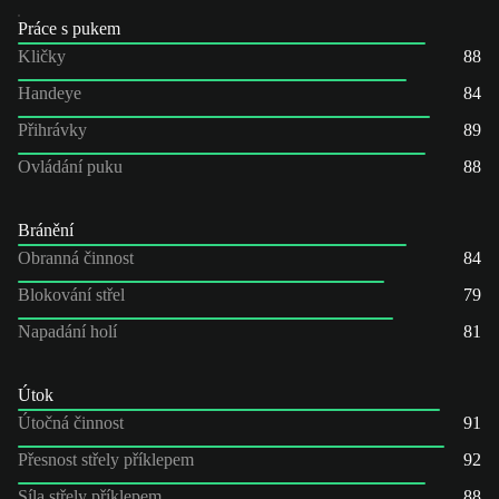
Práce s pukem
Kličky
88
Handeye
84
Přihrávky
89
Ovládání puku
88
Bránění
Obranná činnost
84
Blokování střel
79
Napadání holí
81
Útok
Útočná činnost
91
Přesnost střely příklepem
92
Síla střely příklepem
88