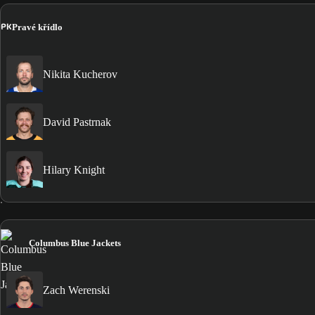
PK
Pravé křídlo
Nikita Kucherov
David Pastrnak
Hilary Knight
Columbus Blue Jackets
Zach Werenski