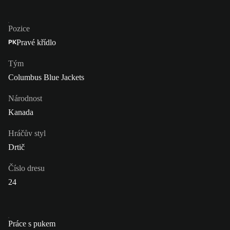
Pozice
Pravé křídlo
PK
Tým
Columbus Blue Jackets
Národnost
Kanada
Hráčův styl
Drtič
Číslo dresu
24
Práce s pukem