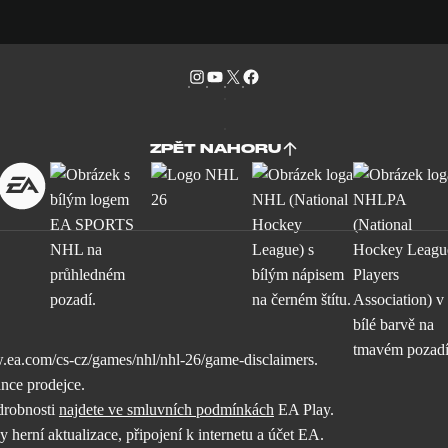
ZPĚT NAHORU
.ea.com/cs-cz/games/nhl/nhl-26/game-disclaimers
.
ánce prodejce.
drobnosti
najdete ve smluvních podmínkách
EA Play.
rní aktualizace, připojení k internetu a účet EA.