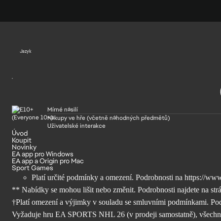
Jazyk
Mírné násilí
Nákupy ve hře (včetně náhodných předmětů)
Uživatelské interakce
Úvod
Koupit
Novinky
EA app pro Windows
EA app a Origin pro Mac
Sport Games
Platí určité podmínky a omezení. Podrobnosti na
https://www
** Nabídky se mohou lišit nebo změnit. Podrobnosti najdete na str
†Platí omezení a výjimky v souladu se smluvními podmínkami. Po
Vyžaduje hru EA SPORTS NHL 26 (v prodeji samostatně), všechny he