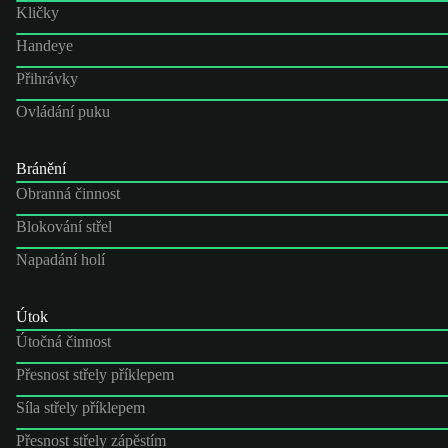
Kličky
Handeye
Přihrávky
Ovládání puku
Bránění
Obranná činnost
Blokování střel
Napadání holí
Útok
Útočná činnost
Přesnost střely příklepem
Síla střely příklepem
Přesnost střely zápěstím