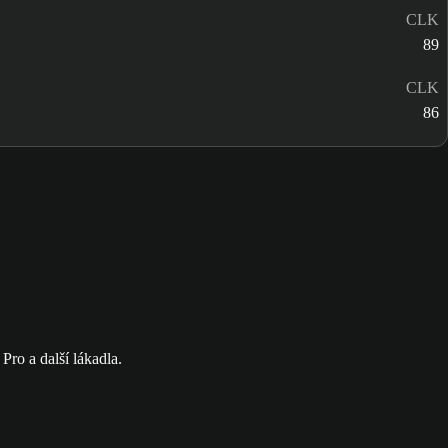
CLK
89
CLK
86
o a další lákadla.