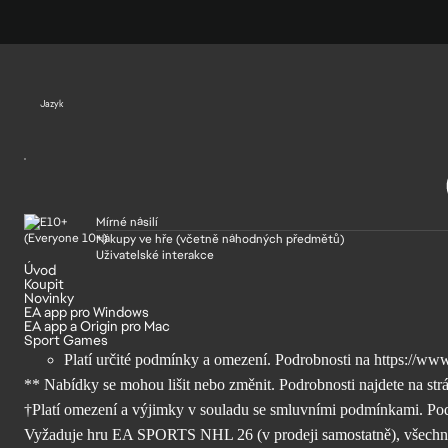
Jazyk
Mírné násilí
Nákupy ve hře (včetně náhodných předmětů)
Uživatelské interakce
Úvod
Koupit
Novinky
EA app pro Windows
EA app a Origin pro Mac
Sport Games
Platí určité podmínky a omezení. Podrobnosti na
https://www
** Nabídky se mohou lišit nebo změnit. Podrobnosti najdete na str
†Platí omezení a výjimky v souladu se smluvními podmínkami. Po
Vyžaduje hru EA SPORTS NHL 26 (v prodeji samostatně), všechny he