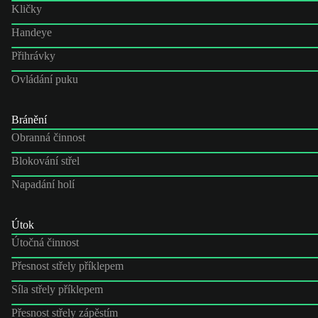
Kličky
Handeye
Přihrávky
Ovládání puku
Bránění
Obranná činnost
Blokování střel
Napadání holí
Útok
Útočná činnost
Přesnost střely příklepem
Síla střely příklepem
Přesnost střely zápěstím