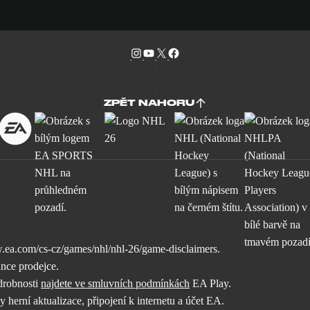
ZPĚT NAHORU
.ea.com/cs-cz/games/nhl/nhl-26/game-disclaimers
.
ánce prodejce.
drobnosti
najdete ve smluvních podmínkách
EA Play.
rní aktualizace, připojení k internetu a účet EA.