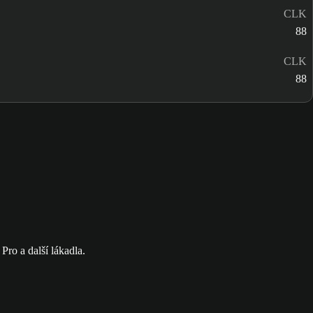
CLK
88
CLK
88
o a další lákadla.