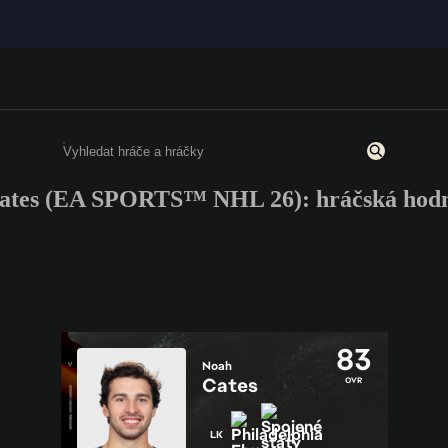
ates (EA SPORTS™ NHL 26): hráčská hodn
Enter a minimum of 3 characters or numbers
83
Noah
Cates
OVR
LK