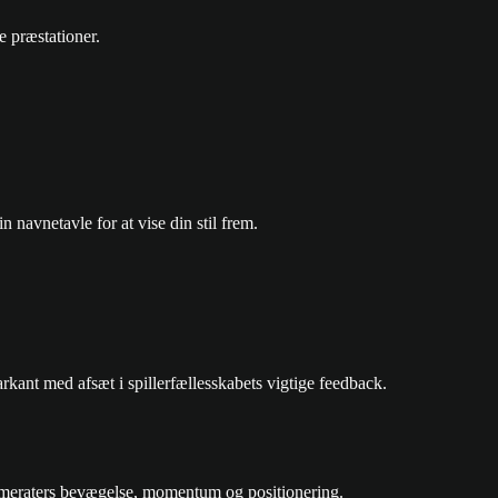
e præstationer.
.
n navnetavle for at vise din stil frem.
kant med afsæt i spillerfællesskabets vigtige feedback.
ammeraters bevægelse, momentum og positionering.