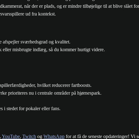
kammerat, når der er plads, og er mindre tilbøjelige til at blive slået fo
varsspillere ud fra kontekst.
 afspejler sværhedsgrad og kvalitet.
ark eller misbrugte indlæg, så du kommer hurtigt videre.
spillerfærdigheder, hvilket reducerer fartboosts.
rke prioriteres nu i centrale områder på hjørnespark.
 i stedet for pokaler eller fans.
,
YouTube
,
Twitch
og
WhatsApp
for at få de seneste opdateringer! Vi 