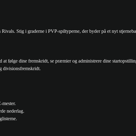
Rivals. Stig i graderne i PVP-spiltyperne, der byder på et nyt stjerneb
 at følge dine fremskridt, se præmier og administrere dine startopstillin
g divisionsfremskridt.
C-mester.
rde nederlag.
listerne.