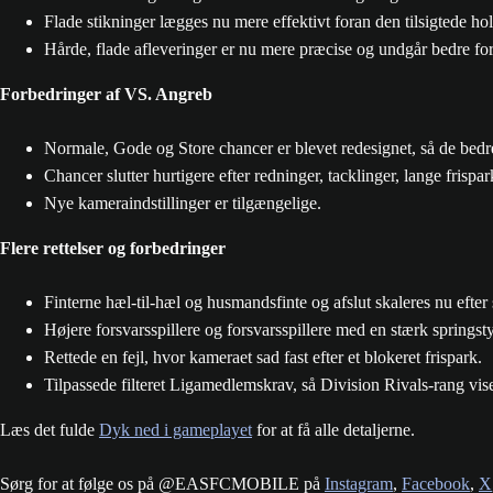
Flade stikninger lægges nu mere effektivt foran den tilsigtede hold
Hårde, flade afleveringer er nu mere præcise og undgår bedre fors
Forbedringer af VS. Angreb
Normale, Gode og Store chancer er blevet redesignet, så de bedre
Chancer slutter hurtigere efter redninger, tacklinger, lange frisp
Nye kameraindstillinger er tilgængelige.
Flere rettelser og forbedringer
Finterne hæl-til-hæl og husmandsfinte og afslut skaleres nu efter 
Højere forsvarsspillere og forsvarsspillere med en stærk springsty
Rettede en fejl, hvor kameraet sad fast efter et blokeret frispark.
Tilpassede filteret Ligamedlemskrav, så Division Rivals-rang vises
Læs det fulde
Dyk ned i gameplayet
for at få alle detaljerne.
Sørg for at følge os på @EASFCMOBILE på
Instagram
,
Facebook
,
X