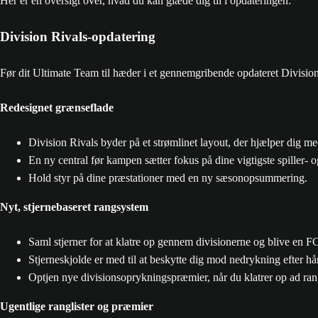
Her er en oversigt over, hvad du kan glæde dig til i opdateringen:
Division Rivals-opdatering
Før dit Ultimate Team til hæder i et gennemgribende opdateret Division 
Redesignet grænseflade
Division Rivals byder på et strømlinet layout, der hjælper dig med
En ny central før kampen sætter fokus på dine vigtigste spiller- o
Hold styr på dine præstationer med en ny sæsonopsummering.
Nyt, stjernebaseret rangsystem
Saml stjerner for at klatre op gennem divisionerne og blive en F
Stjerneskjolde er med til at beskytte dig mod nedrykning efter hå
Optjen nye divisionsoprykningspræmier, når du klatrer op ad rang
Ugentlige ranglister og præmier