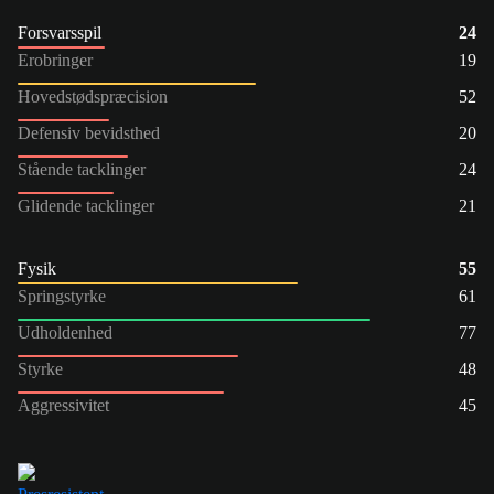
Forsvarsspil
24
Erobringer
19
Hovedstødspræcision
52
Defensiv bevidsthed
20
Stående tacklinger
24
Glidende tacklinger
21
Fysik
55
Springstyrke
61
Udholdenhed
77
Styrke
48
Aggressivitet
45