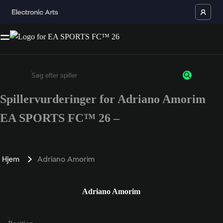
Spillervurderinger for Adriano Amorim
Enter a minimum of 3 characters or numbers
EA SPORTS FC™ 26 –
Hjem
Adriano Amorim
Adriano Amorim