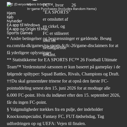
Users Interact
In-game Purchases (Includes Random Items)
Hjem
Køb
Nyheder
EA app til Windows
EA app og Origin til Mac
Sports Games
* Andre betingelser og begrænsninger er gældende. Besøg
ea.com/da-dk/games/ea-sports-fc/fc-26/game-disclaimers
for at
få yderligere oplysninger.
** Statistikkerne for EA SPORTS FC™ 26 Football Ultimate
Team™ Verdensturné-sæsonen er kun baseret på gameplay i de
følgende spiltyper: Squad Battles, Rivals, Champions og Draft.
††Du skal gennemføre trinene for at opnå den første FC-
pointuddeling senest den 15. juni 2026 for at modtage alle
6.000 FC-point. Hvis du indløser efter den 15. september 2026,
får du ingen FC-point.
§ Valgmuligheder trækkes fra en pulje, der indeholder
Knockoutspecialist, Fantasy FC, FUT-fødselsdag, Tag
udfordringen op og UEFA: Vejen til finalen.