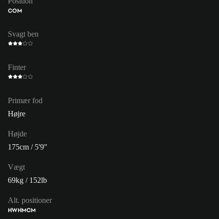
Position
COM
Svagt ben
Finter
Primær fod
Højre
Højde
175cm / 5'9"
Vægt
69kg / 152lb
Alt. positioner
HW
HM
CM