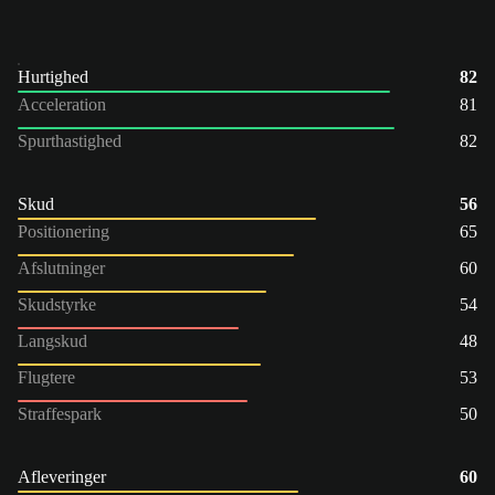
Hurtighed
82
Acceleration
81
Spurthastighed
82
Skud
56
Positionering
65
Afslutninger
60
Skudstyrke
54
Langskud
48
Flugtere
53
Straffespark
50
Afleveringer
60