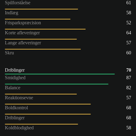
Spilforståelse
61
Indlæg
58
Frisparkspræcision
52
Korte afleveringer
64
Lange afleveringer
57
Skru
60
Driblinger
70
Smidighed
87
Balance
82
Reaktionsevne
57
Boldkontrol
68
Driblinger
68
Koldblodighed
58