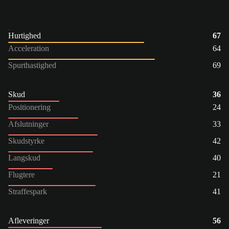
Hurtighed
67
Acceleration
64
Spurthastighed
69
Skud
36
Positionering
24
Afslutninger
33
Skudstyrke
42
Langskud
40
Flugtere
21
Straffespark
41
Afleveringer
56