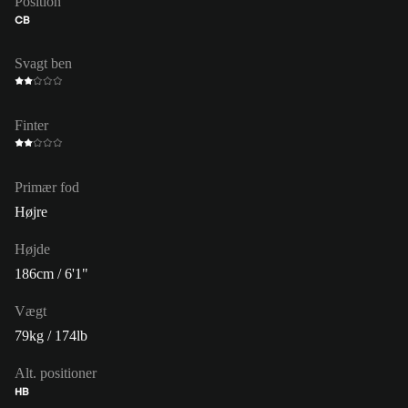
Position
CB
Svagt ben
Finter
Primær fod
Højre
Højde
186cm / 6'1"
Vægt
79kg / 174lb
Alt. positioner
HB