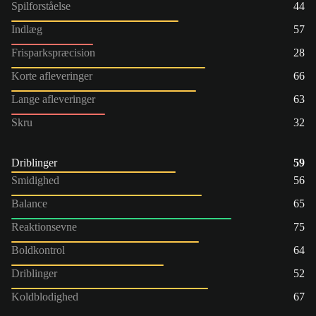
Spilforståelse
44
Indlæg
57
Frisparkspræcision
28
Korte afleveringer
66
Lange afleveringer
63
Skru
32
Driblinger
59
Smidighed
56
Balance
65
Reaktionsevne
75
Boldkontrol
64
Driblinger
52
Koldblodighed
67