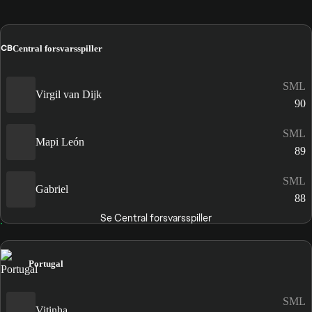
CB
Central forsvarsspiller
SML
Virgil van Dijk
90
SML
Mapi León
89
SML
Gabriel
88
Se Central forsvarsspiller
Portugal
SML
Vitinha