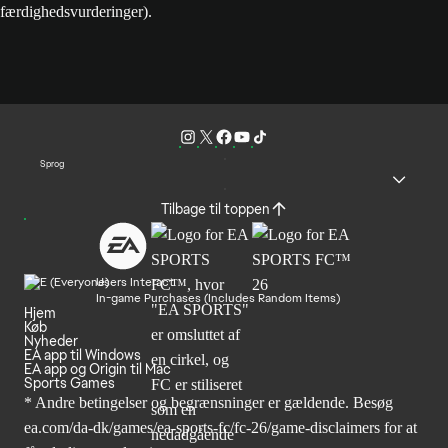
færdighedsvurderinger).
Sprog
Tilbage til toppen
Users Interact
In-game Purchases (Includes Random Items)
Hjem
Køb
Nyheder
EA app til Windows
EA app og Origin til Mac
Sports Games
* Andre betingelser og begrænsninger er gældende. Besøg
ea.com/da-dk/games/ea-sports-fc/fc-26/game-disclaimers
for at