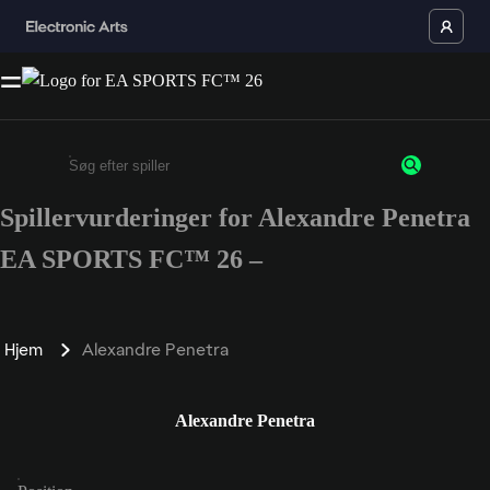
Spillervurderinger for Alexandre Penetra
Enter a minimum of 3 characters or numbers
EA SPORTS FC™ 26 –
Hjem
Alexandre Penetra
Alexandre Penetra