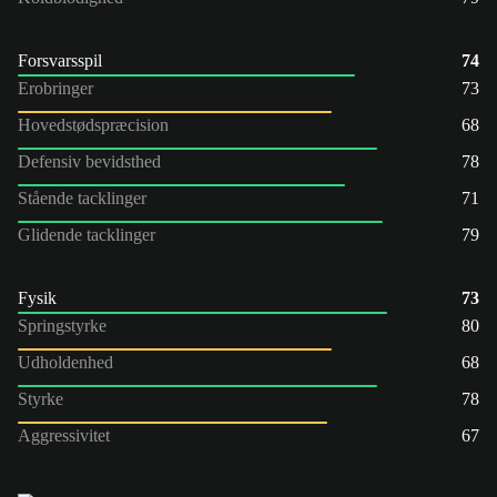
Forsvarsspil
74
Erobringer
73
Hovedstødspræcision
68
Defensiv bevidsthed
78
Stående tacklinger
71
Glidende tacklinger
79
Fysik
73
Springstyrke
80
Udholdenhed
68
Styrke
78
Aggressivitet
67