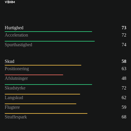
VB
HM
Hurtighed
73
Acceleration
72
Spurthastighed
74
Skud
58
Positionering
63
Afslutninger
48
Skudstyrke
72
Langskud
62
Flugtere
59
Straffespark
68