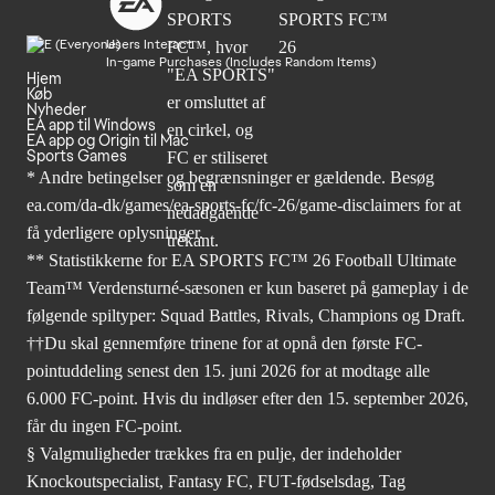
Users Interact
In-game Purchases (Includes Random Items)
Hjem
Køb
Nyheder
EA app til Windows
EA app og Origin til Mac
Sports Games
* Andre betingelser og begrænsninger er gældende. Besøg
ea.com/da-dk/games/ea-sports-fc/fc-26/game-disclaimers
for at
få yderligere oplysninger.
** Statistikkerne for EA SPORTS FC™ 26 Football Ultimate
Team™ Verdensturné-sæsonen er kun baseret på gameplay i de
følgende spiltyper: Squad Battles, Rivals, Champions og Draft.
††Du skal gennemføre trinene for at opnå den første FC-
pointuddeling senest den 15. juni 2026 for at modtage alle
6.000 FC-point. Hvis du indløser efter den 15. september 2026,
får du ingen FC-point.
§ Valgmuligheder trækkes fra en pulje, der indeholder
Knockoutspecialist, Fantasy FC, FUT-fødselsdag, Tag