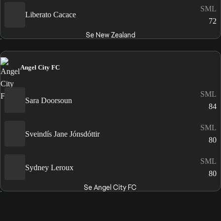
SML
Liberato Cacace
72
Se New Zealand
Angel City FC
SML
Sara Doorsoun
84
SML
Sveindís Jane Jónsdóttir
80
SML
Sydney Leroux
80
Se Angel City FC