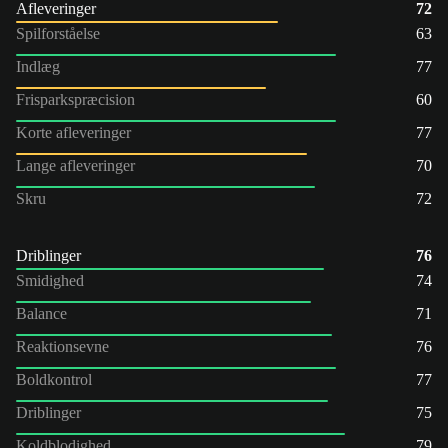
Afleveringer
72
Spilforståelse
63
Indlæg
77
Frisparkspræcision
60
Korte afleveringer
77
Lange afleveringer
70
Skru
72
Driblinger
76
Smidighed
74
Balance
71
Reaktionsevne
76
Boldkontrol
77
Driblinger
75
Koldblodighed
79