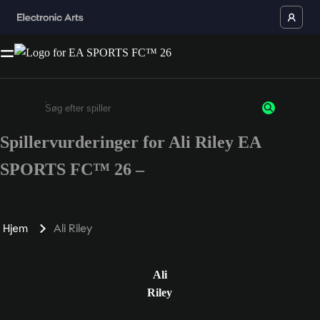
Spillervurderinger for Ali Riley EA
Enter a minimum of 3 characters or numbers
SPORTS FC™ 26 –
Hjem
Ali Riley
Ali
Riley