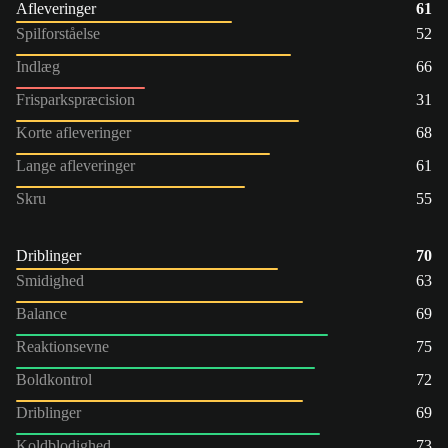
Afleveringer
61
Spilforståelse
52
Indlæg
66
Frisparkspræcision
31
Korte afleveringer
68
Lange afleveringer
61
Skru
55
Driblinger
70
Smidighed
63
Balance
69
Reaktionsevne
75
Boldkontrol
72
Driblinger
69
Koldblodighed
73