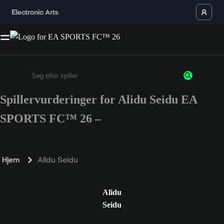
Spillervurderinger for Alidu Seidu EA
Enter a minimum of 3 characters or numbers
SPORTS FC™ 26 –
Hjem
Alidu Seidu
Alidu
Seidu