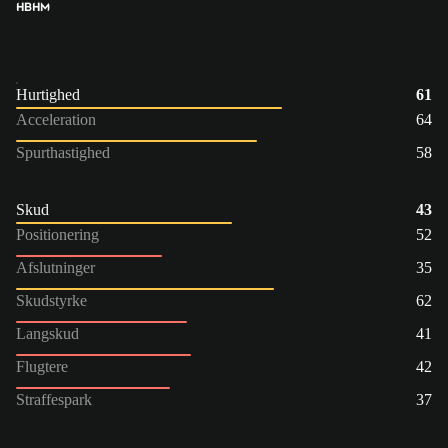
HB
HM
Hurtighed
61
Acceleration
64
Spurthastighed
58
Skud
43
Positionering
52
Afslutninger
35
Skudstyrke
62
Langskud
41
Flugtere
42
Straffespark
37