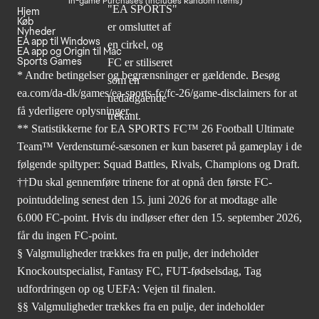
In-game Purchases (Includes Random Items)
Hjem
Køb
Nyheder
EA app til Windows
EA app og Origin til Mac
Sports Games
* Andre betingelser og begrænsninger er gældende. Besøg
ea.com/da-dk/games/ea-sports-fc/fc-26/game-disclaimers
for at
få yderligere oplysninger.
** Statistikkerne for EA SPORTS FC™ 26 Football Ultimate
Team™ Verdensturné-sæsonen er kun baseret på gameplay i de
følgende spiltyper: Squad Battles, Rivals, Champions og Draft.
††Du skal gennemføre trinene for at opnå den første FC-
pointuddeling senest den 15. juni 2026 for at modtage alle
6.000 FC-point. Hvis du indløser efter den 15. september 2026,
får du ingen FC-point.
§ Valgmuligheder trækkes fra en pulje, der indeholder
Knockoutspecialist, Fantasy FC, FUT-fødselsdag, Tag
udfordringen op og UEFA: Vejen til finalen.
§§ Valgmuligheder trækkes fra en pulje, der indeholder