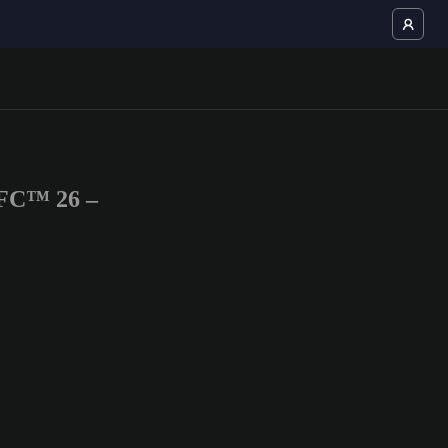
 FC™ 26 –