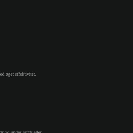
 øget effektivitet.
ør og under luftdueller.