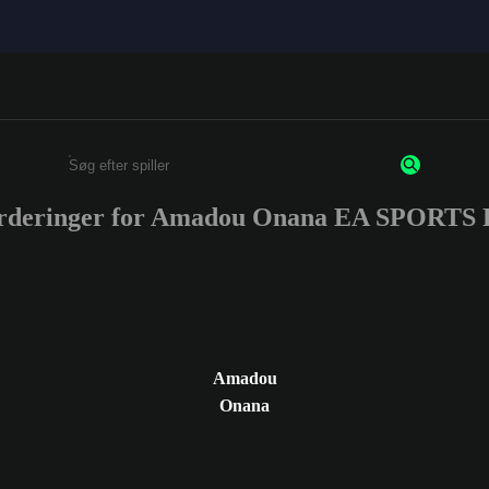
urderinger for Amadou Onana EA SPORTS
Enter a minimum of 3 characters or numbers
Amadou
Onana