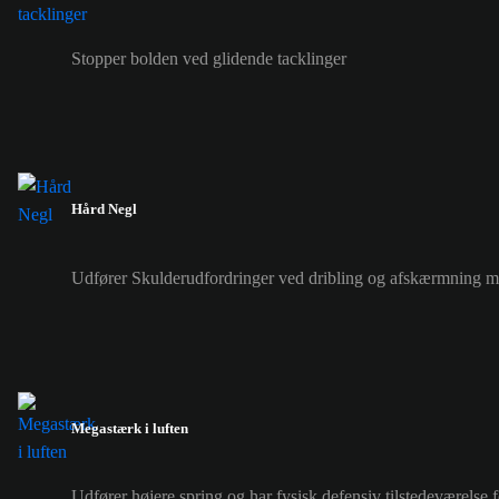
Stopper bolden ved glidende tacklinger
Hård Negl
Udfører Skulderudfordringer ved dribling og afskærmning med
Megastærk i luften
Udfører højere spring og har fysisk defensiv tilstedeværelse f