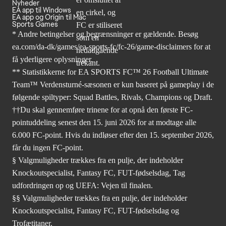
Nyheder
EA app til Windows
EA app og Origin til Mac
Sports Games
* Andre betingelser og begrænsninger er gældende. Besøg
ea.com/da-dk/games/ea-sports-fc/fc-26/game-disclaimers
for at
få yderligere oplysninger.
** Statistikkerne for EA SPORTS FC™ 26 Football Ultimate
Team™ Verdensturné-sæsonen er kun baseret på gameplay i de
følgende spiltyper: Squad Battles, Rivals, Champions og Draft.
††Du skal gennemføre trinene for at opnå den første FC-
pointuddeling senest den 15. juni 2026 for at modtage alle
6.000 FC-point. Hvis du indløser efter den 15. september 2026,
får du ingen FC-point.
§ Valgmuligheder trækkes fra en pulje, der indeholder
Knockoutspecialist, Fantasy FC, FUT-fødselsdag, Tag
udfordringen op og UEFA: Vejen til finalen.
§§ Valgmuligheder trækkes fra en pulje, der indeholder
Knockoutspecialist, Fantasy FC, FUT-fødselsdag og
Trofætitaner.