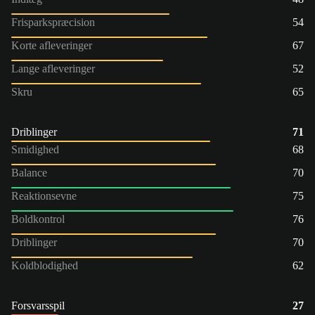
Frisparkspræcision
54
Korte afleveringer
67
Lange afleveringer
52
Skru
65
Driblinger
71
Smidighed
68
Balance
70
Reaktionsevne
75
Boldkontrol
76
Driblinger
70
Koldblodighed
62
Forsvarsspil
27