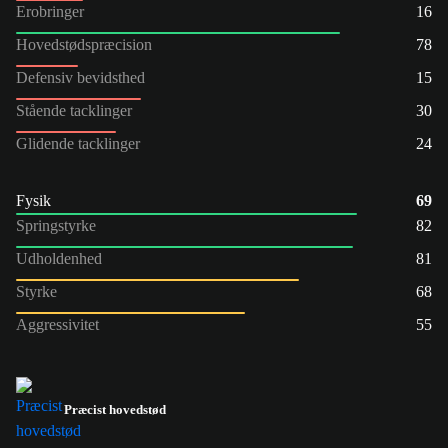
Erobringer
16
Hovedstødspræcision
78
Defensiv bevidsthed
15
Stående tacklinger
30
Glidende tacklinger
24
Fysik
69
Springstyrke
82
Udholdenhed
81
Styrke
68
Aggressivitet
55
Præcist hovedstød