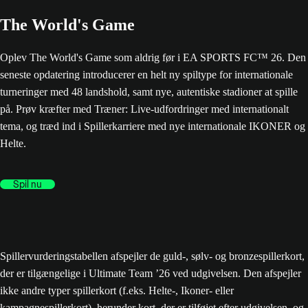
The World's Game
Oplev The World's Game som aldrig før i EA SPORTS FC™ 26. Den
seneste opdatering introducerer en helt ny spiltype for internationale
turneringer med 48 landshold, samt nye, autentiske stadioner at spille
på. Prøv kræfter med Træner: Live-udfordringer med internationalt
tema, og træd ind i Spillerkarriere med nye internationale IKONER og
Helte.
Spil nu
Spillervurderingstabellen afspejler de guld-, sølv- og bronzespillerkort,
der er tilgængelige i Ultimate Team ’26 ved udgivelsen. Den afspejler
ikke andre typer spillerkort (f.eks. Helte-, Ikoner- eller
kampagnespillerkort), herunder kort, der er tilføjet efter udgivelsen, og