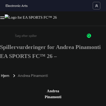
Spillervurderinger for Andrea Pinamonti
Enter a minimum of 3 characters or numbers
EA SPORTS FC™ 26 –
Hjem
Andrea Pinamonti
Andrea
Pinamonti