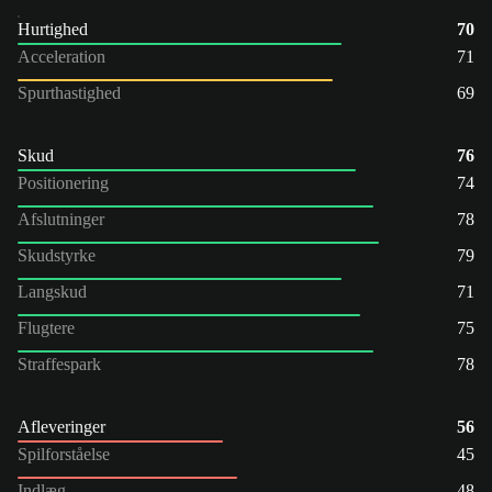
Hurtighed
70
Acceleration
71
Spurthastighed
69
Skud
76
Positionering
74
Afslutninger
78
Skudstyrke
79
Langskud
71
Flugtere
75
Straffespark
78
Afleveringer
56
Spilforståelse
45
Indlæg
48