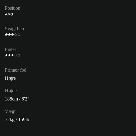
Position
ANG
Svagt ben
Finter
Primær fod
Højre
Højde
188cm / 6'2"
Vægt
72kg / 159lb