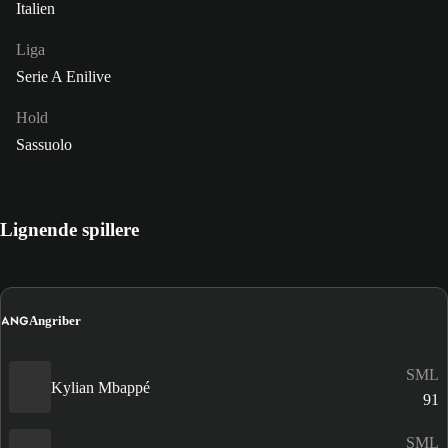
Italien
Liga
Serie A Enilive
Hold
Sassuolo
Lignende spillere
ANG
Angriber
SML
Kylian Mbappé
91
SML