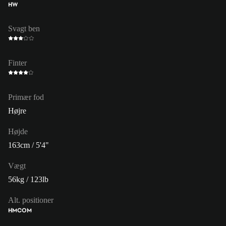
HW
Svagt ben
Finter
Primær fod
Højre
Højde
163cm / 5'4"
Vægt
56kg / 123lb
Alt. positioner
HM
COM