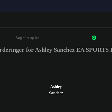
urderinger for Ashley Sanchez EA SPORTS
Enter a minimum of 3 characters or numbers
Ashley
Sanchez