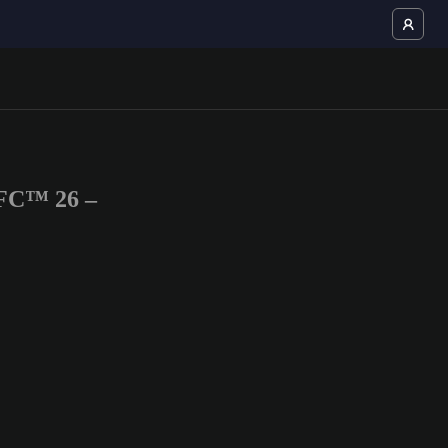
 FC™ 26 –