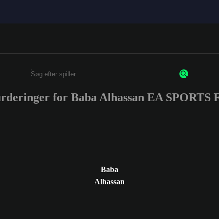
urderinger for Baba Alhassan EA SPORTS
Enter a minimum of 3 characters or numbers
Baba
Alhassan