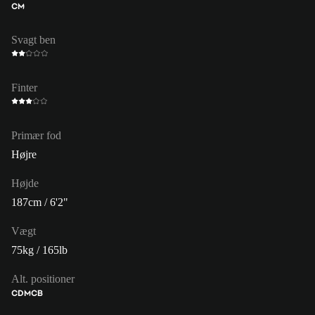
CM
Svagt ben
Finter
Primær fod
Højre
Højde
187cm / 6'2"
Vægt
75kg / 165lb
Alt. positioner
CDM
CB