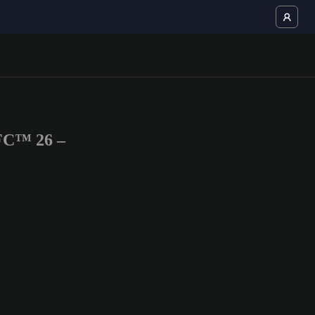
 FC™ 26 –