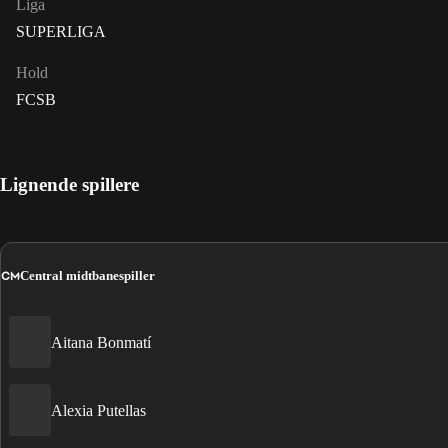
Liga
SUPERLIGA
Hold
FCSB
Lignende spillere
CM
Central midtbanespiller
Aitana Bonmatí
Alexia Putellas