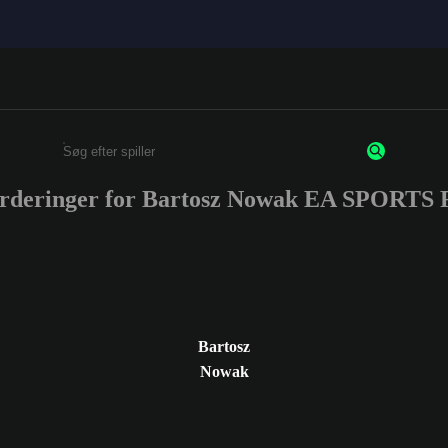
urderinger for Bartosz Nowak EA SPORTS
Enter a minimum of 3 characters or numbers
Bartosz
Nowak