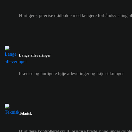
Hurtigere, præcise dødbolde med længere forhåndsvisning a
Lange afleveringer
Præcise og hurtigere høje afleveringer og høje stikninger
Teknisk
Hurtigere kontrolleret spurt, præcise brede sving under drible