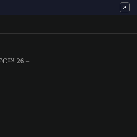
 FC™ 26 –