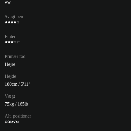
VW
Svagt ben
Finter
Primær fod
Højre
Højde
180cm / 5'11"
Vægt
75kg / 165lb
Alt. positioner
COM
VM