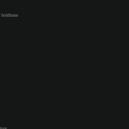
f boldbane
ture