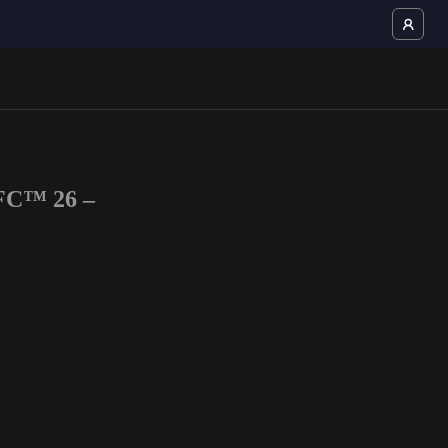
 FC™ 26 –