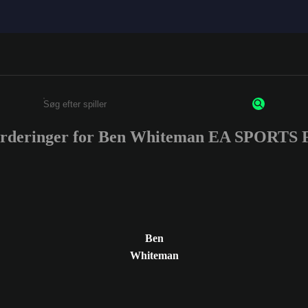
urderinger for Ben Whiteman EA SPORTS
Enter a minimum of 3 characters or numbers
Ben
Whiteman