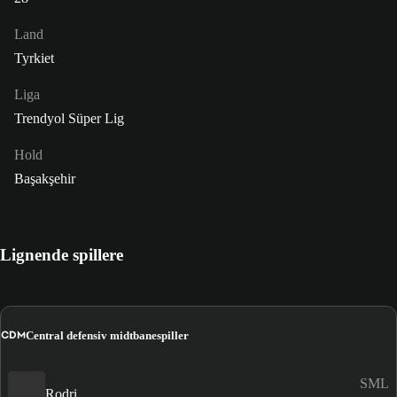
Land
Tyrkiet
Liga
Trendyol Süper Lig
Hold
Başakşehir
Lignende spillere
CDM
Central defensiv midtbanespiller
SML
Rodri