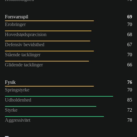
Forsvarsspil
69
Erobringer
70
Hovedstødspræcision
68
Defensiv bevidsthed
67
Stående tacklinger
70
Glidende tacklinger
66
Fysik
76
Springstyrke
70
Udholdenhed
85
Styrke
72
Aggressivitet
78