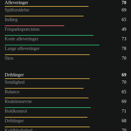
Afleveringer
70
Spilforståelse
69
Indlæg
65
Frisparkspræcision
49
Korte afleveringer
73
Lange afleveringer
78
Skru
70
Driblinger
69
Smidighed
70
Balance
65
Reaktionsevne
69
Boldkontrol
71
Driblinger
68
Koldblodighed
70