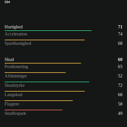
CM
Hurtighed
71
Acceleration
74
Spurthastighed
68
Skud
60
Positionering
65
Afslutninger
52
Skudstyrke
72
Langskud
68
Flugtere
58
Straffespark
49