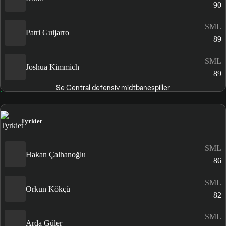
90
SML
Patri Guijarro
89
SML
Joshua Kimmich
89
Se Central defensiv midtbanespiller
Tyrkiet
SML
Hakan Çalhanoğlu
86
SML
Orkun Kökçü
82
SML
Arda Güler