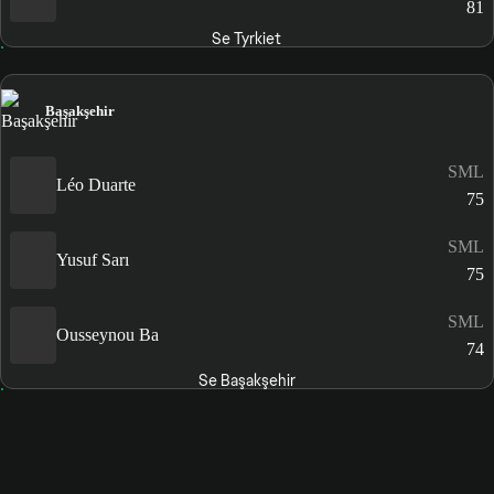
81
Se Tyrkiet
Başakşehir
SML
Léo Duarte
75
SML
Yusuf Sarı
75
SML
Ousseynou Ba
74
Se Başakşehir