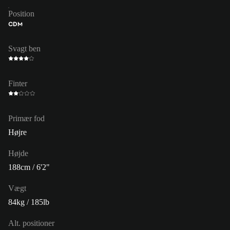
Position
CDM
Svagt ben
Finter
Primær fod
Højre
Højde
188cm / 6'2"
Vægt
84kg / 185lb
Alt. positioner