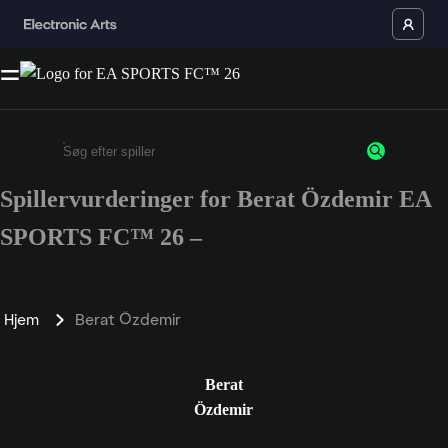
Spillervurderinger for Berat Özdemir EA
Enter a minimum of 3 characters or numbers
SPORTS FC™ 26 –
Hjem
Berat Özdemir
Berat
Özdemir