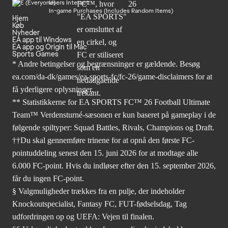
Users Interact
In-game Purchases (Includes Random Items)
Hjem
Køb
Nyheder
EA app til Windows
EA app og Origin til Mac
Sports Games
* Andre betingelser og begrænsninger er gældende. Besøg
ea.com/da-dk/games/ea-sports-fc/fc-26/game-disclaimers
for at
få yderligere oplysninger.
** Statistikkerne for EA SPORTS FC™ 26 Football Ultimate
Team™ Verdensturné-sæsonen er kun baseret på gameplay i de
følgende spiltyper: Squad Battles, Rivals, Champions og Draft.
††Du skal gennemføre trinene for at opnå den første FC-
pointuddeling senest den 15. juni 2026 for at modtage alle
6.000 FC-point. Hvis du indløser efter den 15. september 2026,
får du ingen FC-point.
§ Valgmuligheder trækkes fra en pulje, der indeholder
Knockoutspecialist, Fantasy FC, FUT-fødselsdag, Tag
udfordringen op og UEFA: Vejen til finalen.