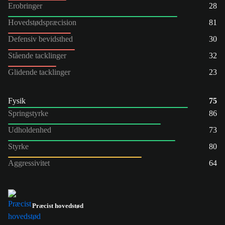
Erobringer
28
Hovedstødspræcision
81
Defensiv bevidsthed
30
Stående tacklinger
32
Glidende tacklinger
23
Fysik
75
Springstyrke
86
Udholdenhed
73
Styrke
80
Aggressivitet
64
Præcist hovedstød