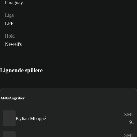
Paraguay
Liga
LPF
Hold
Newell's
Lignende spillere
ANG
Angriber
SML
Kylian Mbappé
91
SML