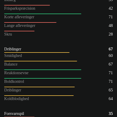
Frisparkspræcision
42
Korte afleveringer
71
Lange afleveringer
48
Skru
28
Driblinger
67
Smidighed
60
Balance
67
Reaktionsevne
71
Boldkontrol
71
Driblinger
65
Koldblodighed
64
Forsvarsspil
35