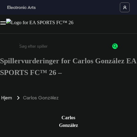
Spillervurderinger for Carlos González EA
Enter a minimum of 3 characters or numbers
SPORTS FC™ 26 –
Hjem
Carlos González
Carlos
González