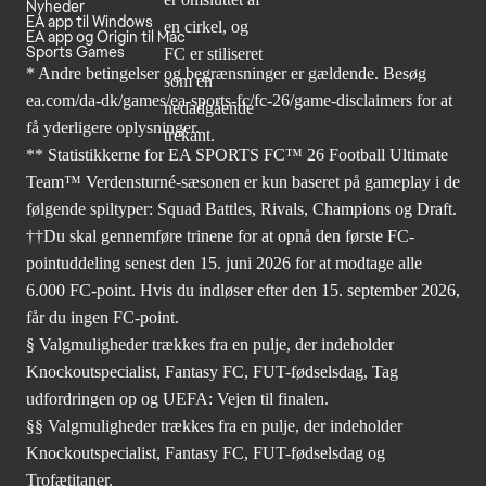
Nyheder
EA app til Windows
EA app og Origin til Mac
Sports Games
* Andre betingelser og begrænsninger er gældende. Besøg
ea.com/da-dk/games/ea-sports-fc/fc-26/game-disclaimers
for at
få yderligere oplysninger.
** Statistikkerne for EA SPORTS FC™ 26 Football Ultimate
Team™ Verdensturné-sæsonen er kun baseret på gameplay i de
følgende spiltyper: Squad Battles, Rivals, Champions og Draft.
††Du skal gennemføre trinene for at opnå den første FC-
pointuddeling senest den 15. juni 2026 for at modtage alle
6.000 FC-point. Hvis du indløser efter den 15. september 2026,
får du ingen FC-point.
§ Valgmuligheder trækkes fra en pulje, der indeholder
Knockoutspecialist, Fantasy FC, FUT-fødselsdag, Tag
udfordringen op og UEFA: Vejen til finalen.
§§ Valgmuligheder trækkes fra en pulje, der indeholder
Knockoutspecialist, Fantasy FC, FUT-fødselsdag og
Trofætitaner.