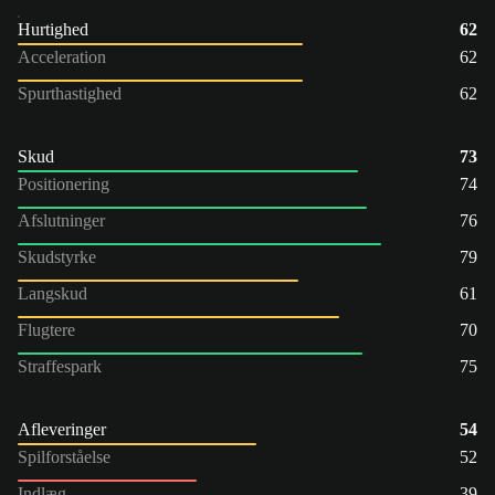
Hurtighed
62
Acceleration
62
Spurthastighed
62
Skud
73
Positionering
74
Afslutninger
76
Skudstyrke
79
Langskud
61
Flugtere
70
Straffespark
75
Afleveringer
54
Spilforståelse
52
Indlæg
39