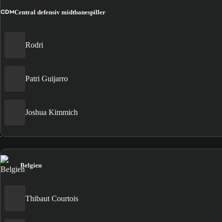
CDM
Central defensiv midtbanespiller
Rodri
Patri Guijarro
Joshua Kimmich
Belgien
Thibaut Courtois