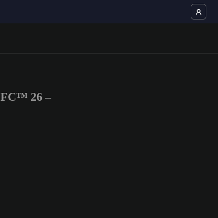
S FC™ 26 –