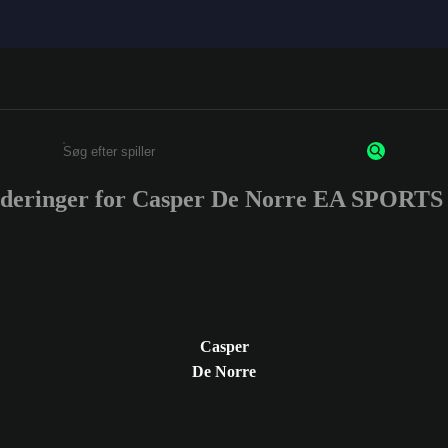
rderinger for Casper De Norre EA SPORT
Enter a minimum of 3 characters or numbers
Casper
De Norre