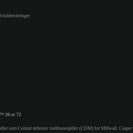
d bolderobringer
™ 26 er 72
 spiller som Central defensiv midtbanespiller (CDM) for Millwall. Casp