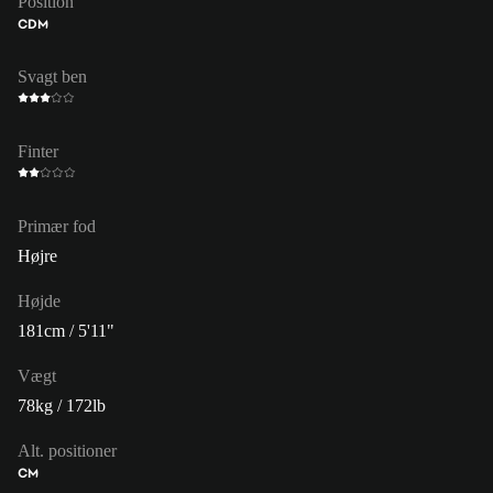
Position
CDM
Svagt ben
Finter
Primær fod
Højre
Højde
181cm / 5'11"
Vægt
78kg / 172lb
Alt. positioner
CM