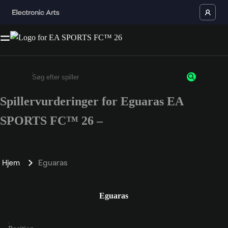
Spillervurderinger for Eguaras EA
Enter a minimum of 3 characters or numbers
SPORTS FC™ 26 –
Hjem
Eguaras
Eguaras