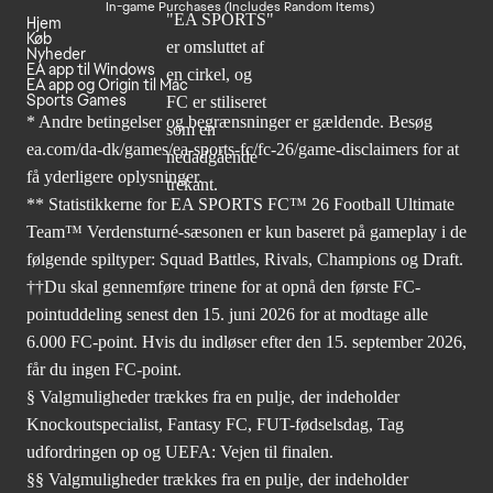
In-game Purchases (Includes Random Items)
Hjem
Køb
Nyheder
EA app til Windows
EA app og Origin til Mac
Sports Games
* Andre betingelser og begrænsninger er gældende. Besøg
ea.com/da-dk/games/ea-sports-fc/fc-26/game-disclaimers
for at
få yderligere oplysninger.
** Statistikkerne for EA SPORTS FC™ 26 Football Ultimate
Team™ Verdensturné-sæsonen er kun baseret på gameplay i de
følgende spiltyper: Squad Battles, Rivals, Champions og Draft.
††Du skal gennemføre trinene for at opnå den første FC-
pointuddeling senest den 15. juni 2026 for at modtage alle
6.000 FC-point. Hvis du indløser efter den 15. september 2026,
får du ingen FC-point.
§ Valgmuligheder trækkes fra en pulje, der indeholder
Knockoutspecialist, Fantasy FC, FUT-fødselsdag, Tag
udfordringen op og UEFA: Vejen til finalen.
§§ Valgmuligheder trækkes fra en pulje, der indeholder