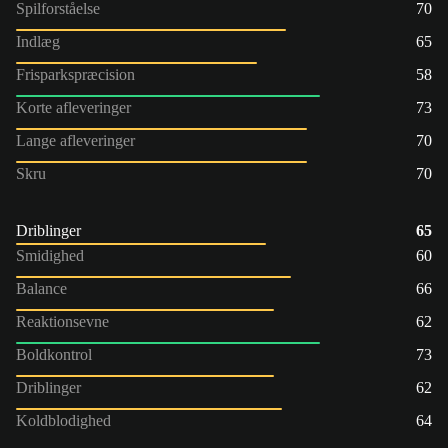
Spilforståelse
70
Indlæg
65
Frisparkspræcision
58
Korte afleveringer
73
Lange afleveringer
70
Skru
70
Driblinger
65
Smidighed
60
Balance
66
Reaktionsevne
62
Boldkontrol
73
Driblinger
62
Koldblodighed
64