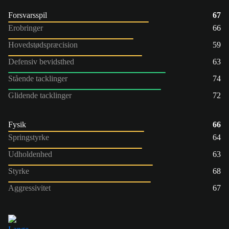
Forsvarsspil
67
Erobringer
66
Hovedstødspræcision
59
Defensiv bevidsthed
63
Stående tacklinger
74
Glidende tacklinger
72
Fysik
66
Springstyrke
64
Udholdenhed
63
Styrke
68
Aggressivitet
67