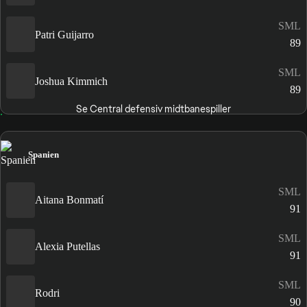
SML
Patri Guijarro
89
SML
Joshua Kimmich
89
Se Central defensiv midtbanespiller
Spanien
SML
Aitana Bonmatí
91
SML
Alexia Putellas
91
SML
Rodri
90