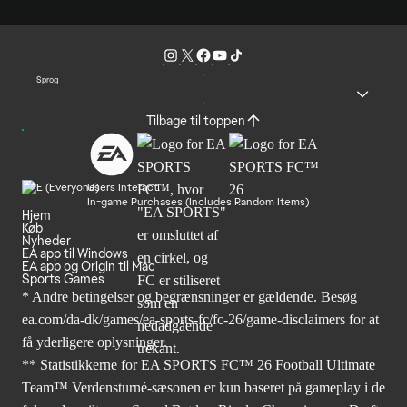
Sprog
Tilbage til toppen
Users Interact
In-game Purchases (Includes Random Items)
Hjem
Køb
Nyheder
EA app til Windows
EA app og Origin til Mac
Sports Games
* Andre betingelser og begrænsninger er gældende. Besøg
ea.com/da-dk/games/ea-sports-fc/fc-26/game-disclaimers
for at
få yderligere oplysninger.
** Statistikkerne for EA SPORTS FC™ 26 Football Ultimate
Team™ Verdensturné-sæsonen er kun baseret på gameplay i de