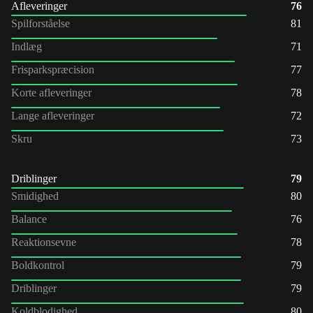
Afleveringer
76
Spilforståelse
81
Indlæg
71
Frisparkspræcision
77
Korte afleveringer
78
Lange afleveringer
72
Skru
73
Driblinger
79
Smidighed
80
Balance
76
Reaktionsevne
78
Boldkontrol
79
Driblinger
79
Koldblodighed
80