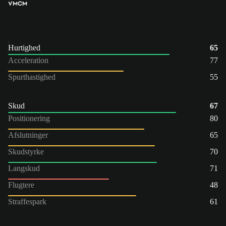
VM
CM
Hurtighed
65
Acceleration
77
Spurthastighed
55
Skud
67
Positionering
80
Afslutninger
65
Skudstyrke
70
Langskud
71
Flugtere
48
Straffespark
61