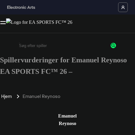
Spillervurderinger for Emanuel Reynoso
Enter a minimum of 3 characters or numbers
EA SPORTS FC™ 26 –
Hjem
Emanuel Reynoso
Emanuel
Reynoso