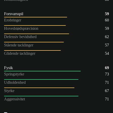
Forsvarsspil
59
Erobringer
60
Hovedstødspræcision
59
Defensiv bevidsthed
62
Stående tacklinger
57
Glidende tacklinger
54
Fysik
69
Springstyrke
73
Udholdenhed
71
Styrke
67
Aggressivitet
71