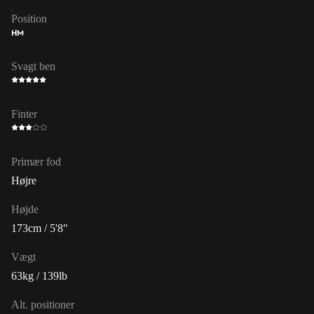
Position
HM
Svagt ben
Finter
Primær fod
Højre
Højde
173cm / 5'8"
Vægt
63kg / 139lb
Alt. positioner