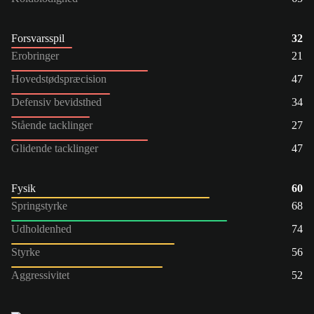
Forsvarsspil
32
Erobringer
21
Hovedstødspræcision
47
Defensiv bevidsthed
34
Stående tacklinger
27
Glidende tacklinger
47
Fysik
60
Springstyrke
68
Udholdenhed
74
Styrke
56
Aggressivitet
52