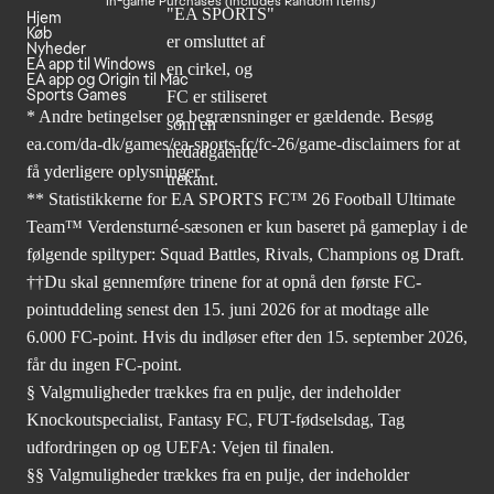
In-game Purchases (Includes Random Items)
Hjem
Køb
Nyheder
EA app til Windows
EA app og Origin til Mac
Sports Games
* Andre betingelser og begrænsninger er gældende. Besøg
ea.com/da-dk/games/ea-sports-fc/fc-26/game-disclaimers
for at
få yderligere oplysninger.
** Statistikkerne for EA SPORTS FC™ 26 Football Ultimate
Team™ Verdensturné-sæsonen er kun baseret på gameplay i de
følgende spiltyper: Squad Battles, Rivals, Champions og Draft.
††Du skal gennemføre trinene for at opnå den første FC-
pointuddeling senest den 15. juni 2026 for at modtage alle
6.000 FC-point. Hvis du indløser efter den 15. september 2026,
får du ingen FC-point.
§ Valgmuligheder trækkes fra en pulje, der indeholder
Knockoutspecialist, Fantasy FC, FUT-fødselsdag, Tag
udfordringen op og UEFA: Vejen til finalen.
§§ Valgmuligheder trækkes fra en pulje, der indeholder