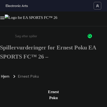
Spillervurderinger for Ernest Poku EA
Enter a minimum of 3 characters or numbers
SPORTS FC™ 26 –
Hjem
Ernest Poku
Ernest
Poku