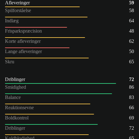
Afleveringer
59
Spilforståelse
58
Indlæg
64
Frisparkspræcision
48
Korte afleveringer
62
Lange afleveringer
50
Skru
65
Driblinger
72
Smidighed
86
Balance
83
Reaktionsevne
66
Boldkontrol
69
Driblinger
72
Koldblodighed
65