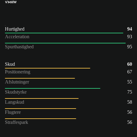
VM
HW
Hurtighed
94
Acceleration
93
Spurthastighed
95
Skud
60
Positionering
67
Afslutninger
55
Skudstyrke
75
Langskud
58
Flugtere
56
Straffespark
56