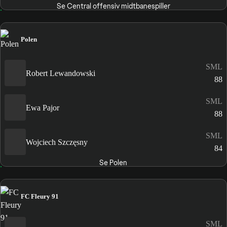
Se Central offensiv midtbanespiller
Polen
SML
Robert Lewandowski
88
SML
Ewa Pajor
88
SML
Wojciech Szczęsny
84
Se Polen
FC Fleury 91
SML