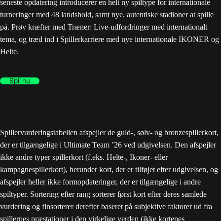
seneste opdatering introducerer en helt ny spiltype for internationale
turneringer med 48 landshold, samt nye, autentiske stadioner at spille
på. Prøv kræfter med Træner: Live-udfordringer med internationalt
tema, og træd ind i Spillerkarriere med nye internationale IKONER og
Helte.
Spil nu
Spillervurderingstabellen afspejler de guld-, sølv- og bronzespillerkort,
der er tilgængelige i Ultimate Team ’26 ved udgivelsen. Den afspejler
ikke andre typer spillerkort (f.eks. Helte-, Ikoner- eller
kampagnespillerkort), herunder kort, der er tilføjet efter udgivelsen, og
afspejler heller ikke formopdateringer, der er tilgængelige i andre
spiltyper. Sortering efter rang sorterer først kort efter deres samlede
vurdering og finsorterer derefter baseret på subjektive faktorer ud fra
spillernes præstationer i den virkelige verden (ikke kortenes