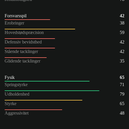
Forsvarsspil
42
Erobringer
38
Hovedstødspræcision
59
Defensiv bevidsthed
42
Stående tacklinger
42
Glidende tacklinger
35
Fysik
65
Springstyrke
71
Udholdenhed
79
Styrke
65
Aggressivitet
48