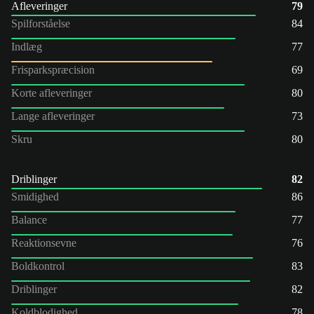
Afleveringer
79
Spilforståelse
84
Indlæg
77
Frisparkspræcision
69
Korte afleveringer
80
Lange afleveringer
73
Skru
80
Driblinger
82
Smidighed
86
Balance
77
Reaktionsevne
76
Boldkontrol
83
Driblinger
82
Koldblodighed
78