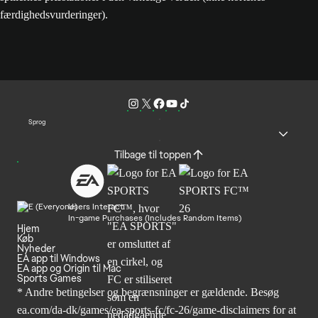
færdighedsvurderinger).
Sprog
Tilbage til toppen
Users Interact
In-game Purchases (Includes Random Items)
Hjem
Køb
Nyheder
EA app til Windows
EA app og Origin til Mac
Sports Games
* Andre betingelser og begrænsninger er gældende. Besøg
ea.com/da-dk/games/ea-sports-fc/fc-26/game-disclaimers
for at