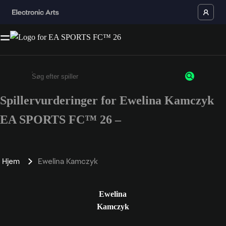
Spillervurderinger for Ewelina Kamczyk
Enter a minimum of 3 characters or numbers
EA SPORTS FC™ 26 –
Hjem
Ewelina Kamczyk
Ewelina
Kamczyk