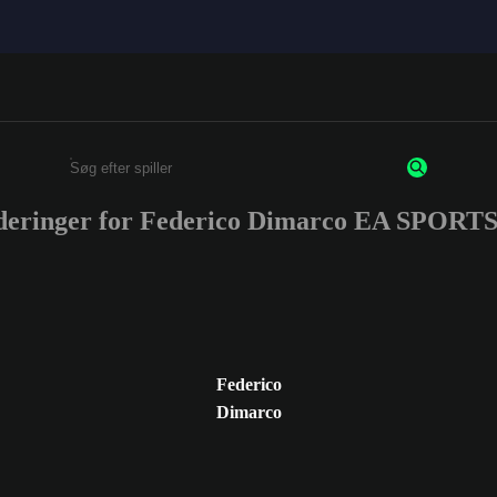
rderinger for Federico Dimarco EA SPORT
Enter a minimum of 3 characters or numbers
Federico
Dimarco