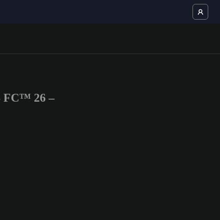
S FC™ 26 –