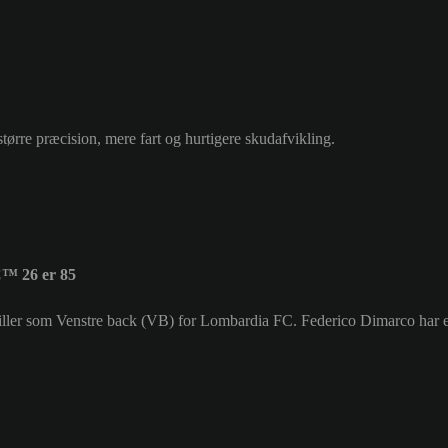
større præcision, mere fart og hurtigere skudafvikling.
C™ 26 er 85
r spiller som Venstre back (VB) for Lombardia FC. Federico Dimarco ha