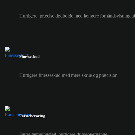
Hurtigere, præcise dødbolde med længere forhåndsvisning a
Finesseskud
Hurtigere finesseskud med mere skrue og præcision
Førsteberøring
Færre tæmningsfejl, hurtigere dribleovergange