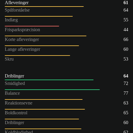
Afleveringer
61
Spilforståelse
64
Indlæg
55
Frisparkspræcision
44
Korte afleveringer
66
Lange afleveringer
60
Skru
53
Driblinger
64
Smidighed
72
Balance
77
Reaktionsevne
63
Boldkontrol
65
Driblinger
60
Koldblodighed
62