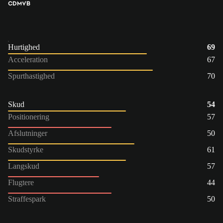
CDM
VB
Hurtighed
69
Acceleration
67
Spurthastighed
70
Skud
54
Positionering
57
Afslutninger
50
Skudstyrke
61
Langskud
57
Flugtere
44
Straffespark
50