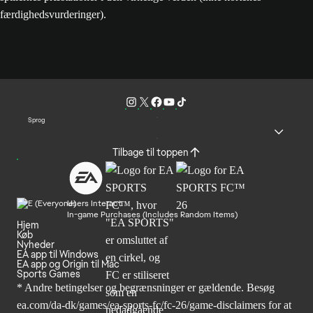
færdighedsvurderinger).
Sprog
Tilbage til toppen
Users Interact
In-game Purchases (Includes Random Items)
Hjem
Køb
Nyheder
EA app til Windows
EA app og Origin til Mac
Sports Games
* Andre betingelser og begrænsninger er gældende. Besøg
ea.com/da-dk/games/ea-sports-fc/fc-26/game-disclaimers
for at