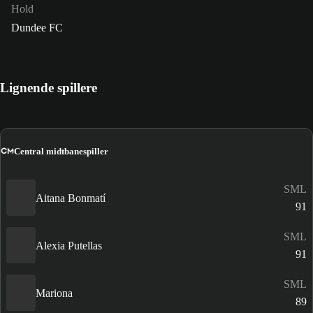
Hold
Dundee FC
Lignende spillere
CM
Central midtbanespiller
SML
Aitana Bonmatí
91
SML
Alexia Putellas
91
SML
Mariona
89