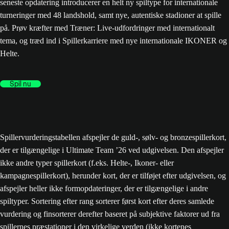
seneste opdatering introducerer en helt ny spiltype for internationale
turneringer med 48 landshold, samt nye, autentiske stadioner at spille
på. Prøv kræfter med Træner: Live-udfordringer med internationalt
tema, og træd ind i Spillerkarriere med nye internationale IKONER og
Helte.
Spil nu
Spillervurderingstabellen afspejler de guld-, sølv- og bronzespillerkort,
der er tilgængelige i Ultimate Team ’26 ved udgivelsen. Den afspejler
ikke andre typer spillerkort (f.eks. Helte-, Ikoner- eller
kampagnespillerkort), herunder kort, der er tilføjet efter udgivelsen, og
afspejler heller ikke formopdateringer, der er tilgængelige i andre
spiltyper. Sortering efter rang sorterer først kort efter deres samlede
vurdering og finsorterer derefter baseret på subjektive faktorer ud fra
spillernes præstationer i den virkelige verden (ikke kortenes