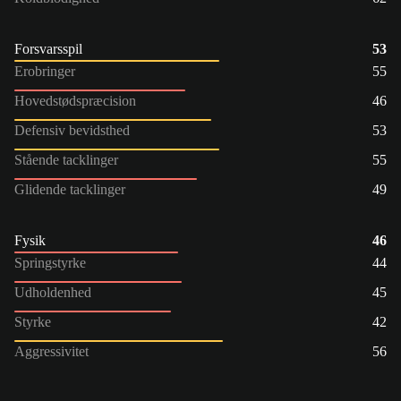
Forsvarsspil
53
Erobringer
55
Hovedstødspræcision
46
Defensiv bevidsthed
53
Stående tacklinger
55
Glidende tacklinger
49
Fysik
46
Springstyrke
44
Udholdenhed
45
Styrke
42
Aggressivitet
56