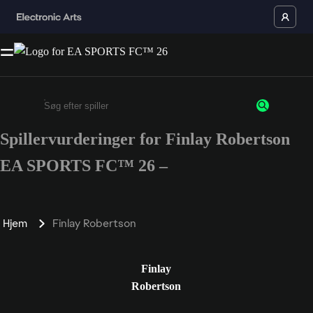
Spillervurderinger for Finlay Robertson
Enter a minimum of 3 characters or numbers
EA SPORTS FC™ 26 –
Hjem
Finlay Robertson
Finlay
Robertson