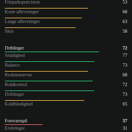
Frisparkspræcision
53
Korte afleveringer
68
Lange afleveringer
63
Skru
58
Driblinger
72
Smidighed
77
Balance
73
Reaktionsevne
68
Boldkontrol
72
Driblinger
73
Koldblodighed
65
Forsvarsspil
37
Erobringer
31