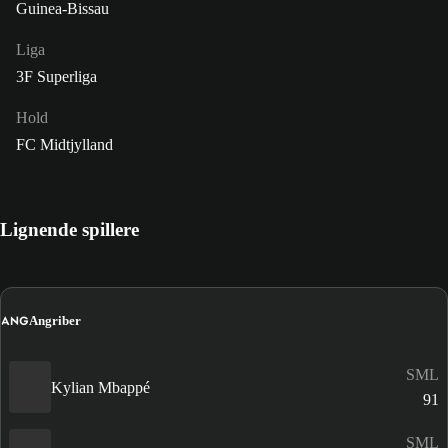
Guinea-Bissau
Liga
3F Superliga
Hold
FC Midtjylland
Lignende spillere
ANG
Angriber
SML
Kylian Mbappé
91
SML