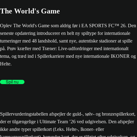
The World's Game
Oplev The World's Game som aldrig før i EA SPORTS FC™ 26. Den
seneste opdatering introducerer en helt ny spiltype for internationale
turneringer med 48 landshold, samt nye, autentiske stadioner at spille
på. Prøv kræfter med Træner: Live-udfordringer med internationalt
tema, og træd ind i Spillerkarriere med nye internationale IKONER og
Helte.
Spil nu
Spillervurderingstabellen afspejler de guld-, sølv- og bronzespillerkort,
der er tilgængelige i Ultimate Team ’26 ved udgivelsen. Den afspejler
ikke andre typer spillerkort (f.eks. Helte-, Ikoner- eller
kampagnespillerkort), herunder kort, der er tilføjet efter udgivelsen, og