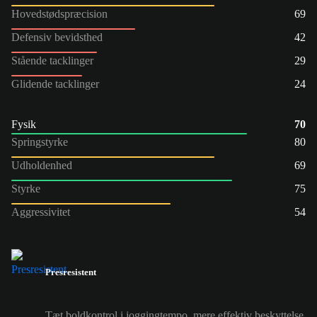
Hovedstødspræcision
69
Defensiv bevidsthed
42
Stående tacklinger
29
Glidende tacklinger
24
Fysik
70
Springstyrke
80
Udholdenhed
69
Styrke
75
Aggressivitet
54
Presresistent
Tæt boldkontrol i joggingtempo, mere effektiv beskyttelse