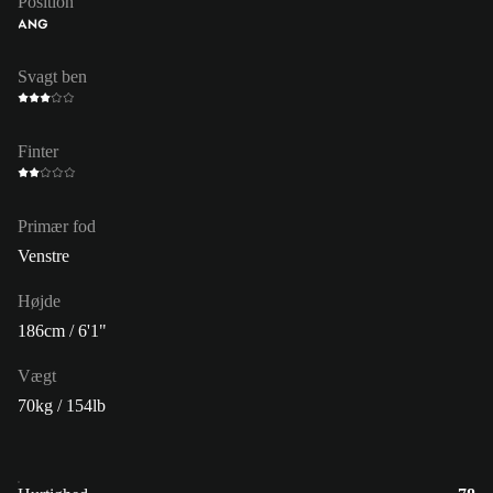
Position
ANG
Svagt ben
Finter
Primær fod
Venstre
Højde
186cm / 6'1"
Vægt
70kg / 154lb