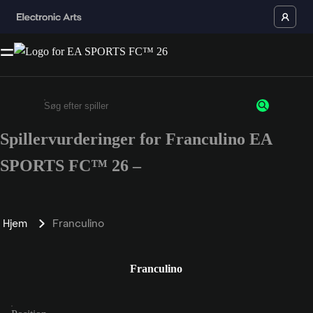
Spillervurderinger for Franculino EA
Enter a minimum of 3 characters or numbers
SPORTS FC™ 26 –
Hjem
Franculino
Franculino