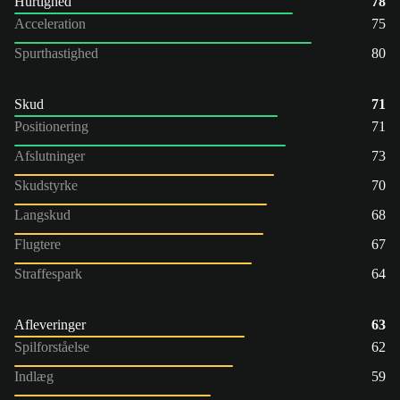
Hurtighed
78
Acceleration
75
Spurthastighed
80
Skud
71
Positionering
71
Afslutninger
73
Skudstyrke
70
Langskud
68
Flugtere
67
Straffespark
64
Afleveringer
63
Spilforståelse
62
Indlæg
59