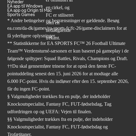
Nyheder
EA app til Windows
EA app og Origin til Mac
Sports Games
* Andre betingelser og begrænsninger er gældende. Besøg
ea.com/da-dk/games/ea-sports-fc/fc-26/game-disclaimers
for at
få yderligere oplysninger.
** Statistikkerne for EA SPORTS FC™ 26 Football Ultimate
Team™ Verdensturné-sæsonen er kun baseret på gameplay i de
følgende spiltyper: Squad Battles, Rivals, Champions og Draft.
††Du skal gennemføre trinene for at opnå den første FC-
pointuddeling senest den 15. juni 2026 for at modtage alle
6.000 FC-point. Hvis du indløser efter den 15. september 2026,
får du ingen FC-point.
§ Valgmuligheder trækkes fra en pulje, der indeholder
Knockoutspecialist, Fantasy FC, FUT-fødselsdag, Tag
udfordringen op og UEFA: Vejen til finalen.
§§ Valgmuligheder trækkes fra en pulje, der indeholder
Knockoutspecialist, Fantasy FC, FUT-fødselsdag og
Trofætitaner.