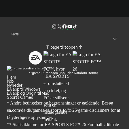
Sprog
Tilbage til toppen
Users Interact
In-game Purchases (Includes Random Items)
Hjem
Køb
Nyheder
EA app til Windows
EA app og Origin til Mac
Sports Games
* Andre betingelser og begrænsninger er gældende. Besøg
ea.com/da-dk/games/ea-sports-fc/fc-26/game-disclaimers
for at
få yderligere oplysninger.
** Statistikkerne for EA SPORTS FC™ 26 Football Ultimate