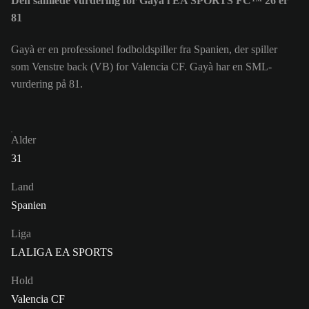
Den samlede vurdering for Gayà i EA SPORTS FC™ 26 er
81
Gayà er en professionel fodboldspiller fra Spanien, der spiller
som Venstre back (VB) for Valencia CF. Gayà har en SML-
vurdering på 81.
Alder
31
Land
Spanien
Liga
LALIGA EA SPORTS
Hold
Valencia CF