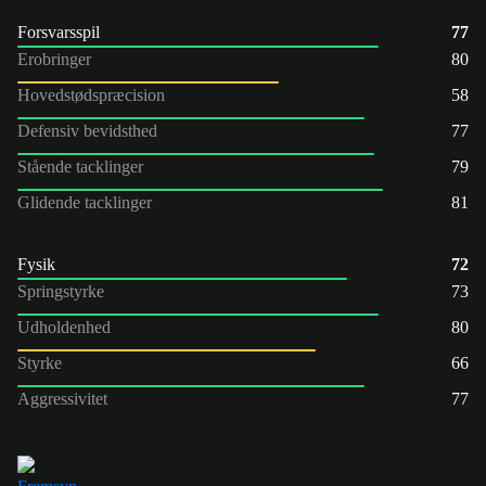
Forsvarsspil
77
Erobringer
80
Hovedstødspræcision
58
Defensiv bevidsthed
77
Stående tacklinger
79
Glidende tacklinger
81
Fysik
72
Springstyrke
73
Udholdenhed
80
Styrke
66
Aggressivitet
77