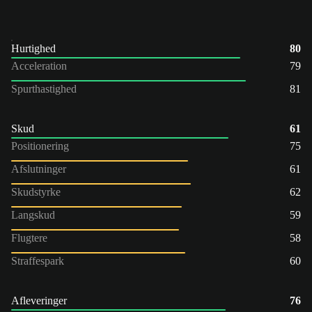
Hurtighed
80
Acceleration
79
Spurthastighed
81
Skud
61
Positionering
75
Afslutninger
61
Skudstyrke
62
Langskud
59
Flugtere
58
Straffespark
60
Afleveringer
76