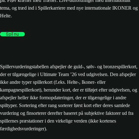
på. Prøv kræfter med Træner: Live-udfordringer med internationalt
tema, og træd ind i Spillerkarriere med nye internationale IKONER og
Helte.
Spil nu
Spillervurderingstabellen afspejler de guld-, sølv- og bronzespillerkort,
der er tilgængelige i Ultimate Team ’26 ved udgivelsen. Den afspejler
ikke andre typer spillerkort (f.eks. Helte-, Ikoner- eller
kampagnespillerkort), herunder kort, der er tilføjet efter udgivelsen, og
afspejler heller ikke formopdateringer, der er tilgængelige i andre
spiltyper. Sortering efter rang sorterer først kort efter deres samlede
vurdering og finsorterer derefter baseret på subjektive faktorer ud fra
spillernes præstationer i den virkelige verden (ikke kortenes
færdighedsvurderinger).