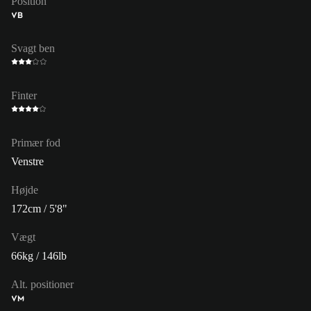
Position
VB
Svagt ben
Finter
Primær fod
Venstre
Højde
172cm / 5'8"
Vægt
66kg / 146lb
Alt. positioner
VM