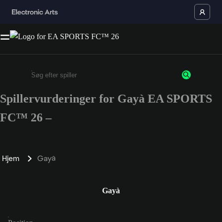
Spillervurderinger for Gayà EA SPORTS
Enter a minimum of 3 characters or numbers
FC™ 26 –
Hjem
Gayà
Gayà