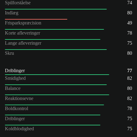
Spilforståelse
74
Indlæg
80
Frisparkspræcision
49
Korte afleveringer
78
Lange afleveringer
75
Skru
80
Driblinger
77
Smidighed
82
Balance
80
Reaktionsevne
82
Boldkontrol
78
Driblinger
75
Koldblodighed
75