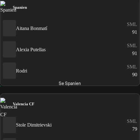
Spanien
SML
Aitana Bonmatí
91
SML
Alexia Putellas
91
SML
Rodri
90
Se Spanien
Valencia CF
SML
Stole Dimitrievski
79