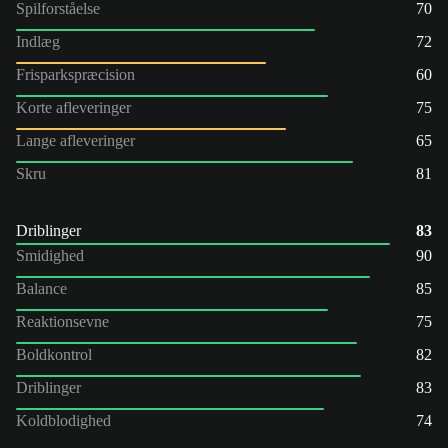
Spilforståelse
70
Indlæg
72
Frisparkspræcision
60
Korte afleveringer
75
Lange afleveringer
65
Skru
81
Driblinger
83
Smidighed
90
Balance
85
Reaktionsevne
75
Boldkontrol
82
Driblinger
83
Koldblodighed
74