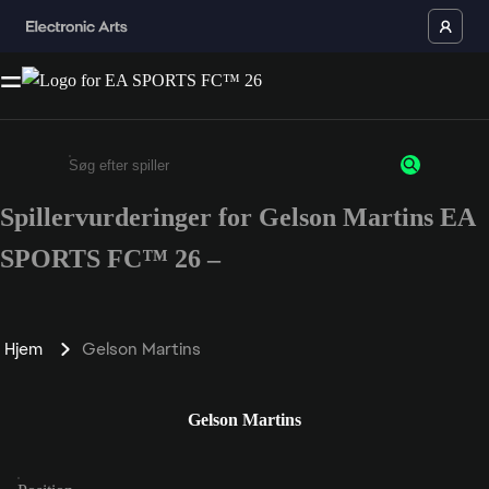
Spillervurderinger for Gelson Martins EA
Enter a minimum of 3 characters or numbers
SPORTS FC™ 26 –
Hjem
Gelson Martins
Gelson Martins