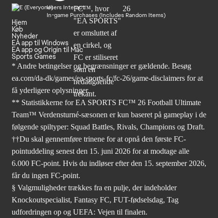
Users Interact
In-game Purchases (Includes Random Items)
Hjem
Køb
Nyheder
EA app til Windows
EA app og Origin til Mac
Sports Games
* Andre betingelser og begrænsninger er gældende. Besøg
ea.com/da-dk/games/ea-sports-fc/fc-26/game-disclaimers
for at
få yderligere oplysninger.
** Statistikkerne for EA SPORTS FC™ 26 Football Ultimate
Team™ Verdensturné-sæsonen er kun baseret på gameplay i de
følgende spiltyper: Squad Battles, Rivals, Champions og Draft.
††Du skal gennemføre trinene for at opnå den første FC-
pointuddeling senest den 15. juni 2026 for at modtage alle
6.000 FC-point. Hvis du indløser efter den 15. september 2026,
får du ingen FC-point.
§ Valgmuligheder trækkes fra en pulje, der indeholder
Knockoutspecialist, Fantasy FC, FUT-fødselsdag, Tag
udfordringen op og UEFA: Vejen til finalen.