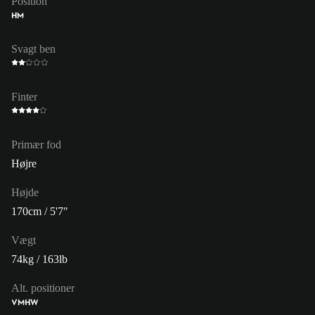
Position
HM
Svagt ben
Finter
Primær fod
Højre
Højde
170cm / 5'7"
Vægt
74kg / 163lb
Alt. positioner
VM
HW