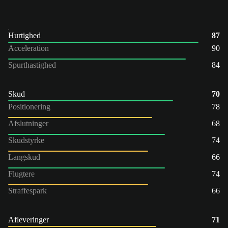
Hurtighed
87
Acceleration
90
Spurthastighed
84
Skud
70
Positionering
78
Afslutninger
68
Skudstyrke
74
Langskud
66
Flugtere
74
Straffespark
66
Afleveringer
71