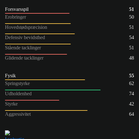
Forsvarsspil
51
Erobringer
50
Hovedstødspræcision
51
Defensiv bevidsthed
54
Stående tacklinger
51
Glidende tacklinger
48
Fysik
55
Springstyrke
62
Udholdenhed
74
Styrke
42
Aggressivitet
64