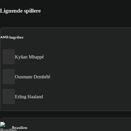
Lignende spillere
ANG
Angriber
Kylian Mbappé
Ousmane Dembélé
Erling Haaland
Brasilien