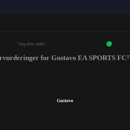
ervurderinger for Gustavo EA SPORTS FC
Enter a minimum of 3 characters or numbers
Gustavo