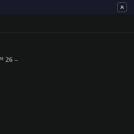
™ 26 –