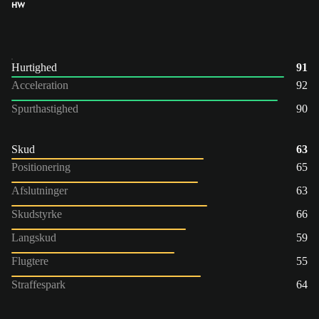
HW
Hurtighed
91
Acceleration
92
Spurthastighed
90
Skud
63
Positionering
65
Afslutninger
63
Skudstyrke
66
Langskud
59
Flugtere
55
Straffespark
64