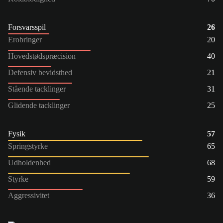
Forsvarsspil
26
Erobringer
20
Hovedstødspræcision
40
Defensiv bevidsthed
21
Stående tacklinger
31
Glidende tacklinger
25
Fysik
57
Springstyrke
65
Udholdenhed
68
Styrke
59
Aggressivitet
36