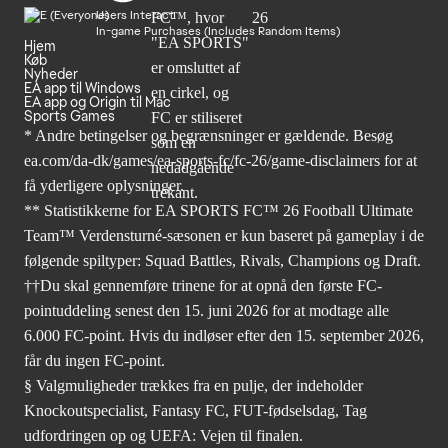
Users Interact
In-game Purchases (Includes Random Items)
Hjem
Køb
Nyheder
EA app til Windows
EA app og Origin til Mac
Sports Games
* Andre betingelser og begrænsninger er gældende. Besøg
ea.com/da-dk/games/ea-sports-fc/fc-26/game-disclaimers
for at
få yderligere oplysninger.
** Statistikkerne for EA SPORTS FC™ 26 Football Ultimate
Team™ Verdensturné-sæsonen er kun baseret på gameplay i de
følgende spiltyper: Squad Battles, Rivals, Champions og Draft.
††Du skal gennemføre trinene for at opnå den første FC-
pointuddeling senest den 15. juni 2026 for at modtage alle
6.000 FC-point. Hvis du indløser efter den 15. september 2026,
får du ingen FC-point.
§ Valgmuligheder trækkes fra en pulje, der indeholder
Knockoutspecialist, Fantasy FC, FUT-fødselsdag, Tag
udfordringen op og UEFA: Vejen til finalen.