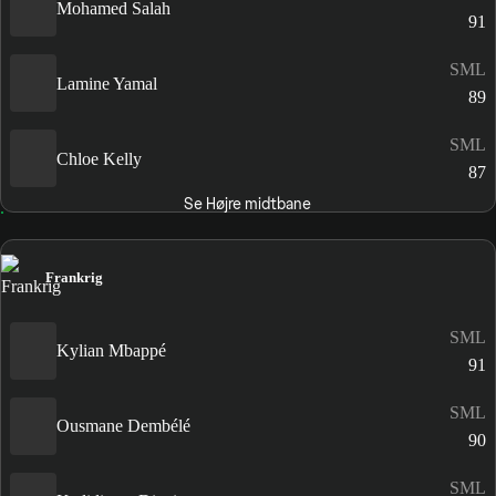
Mohamed Salah
91
SML
Lamine Yamal
89
SML
Chloe Kelly
87
Se Højre midtbane
Frankrig
SML
Kylian Mbappé
91
SML
Ousmane Dembélé
90
SML