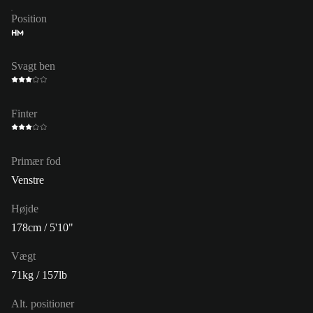
Position
HM
Svagt ben
Finter
Primær fod
Venstre
Højde
178cm / 5'10"
Vægt
71kg / 157lb
Alt. positioner