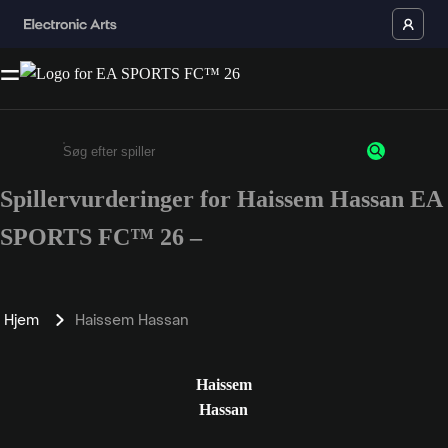
Spillervurderinger for Haissem Hassan EA
Enter a minimum of 3 characters or numbers
SPORTS FC™ 26 –
Hjem
Haissem Hassan
Haissem
Hassan