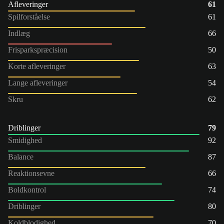
Afleveringer
61
Spilforståelse
61
Indlæg
66
Frisparkspræcision
50
Korte afleveringer
63
Lange afleveringer
54
Skru
62
Driblinger
79
Smidighed
92
Balance
87
Reaktionsevne
66
Boldkontrol
74
Driblinger
80
Koldblodighed
70