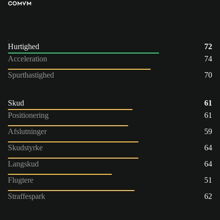
COM
VM
Hurtighed
72
Acceleration
74
Spurthastighed
70
Skud
61
Positionering
61
Afslutninger
59
Skudstyrke
64
Langskud
64
Flugtere
51
Straffespark
62