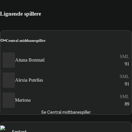
Lignende spillere
CM
Central midtbanespiller
SML
Aitana Bonmatí
91
SML
Alexia Putellas
91
SML
Mariona
89
Se Central midtbanespiller
England