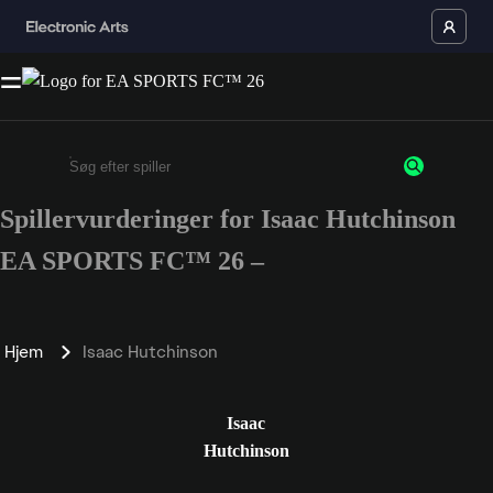
Spillervurderinger for Isaac Hutchinson
Enter a minimum of 3 characters or numbers
EA SPORTS FC™ 26 –
Hjem
Isaac Hutchinson
Isaac
Hutchinson