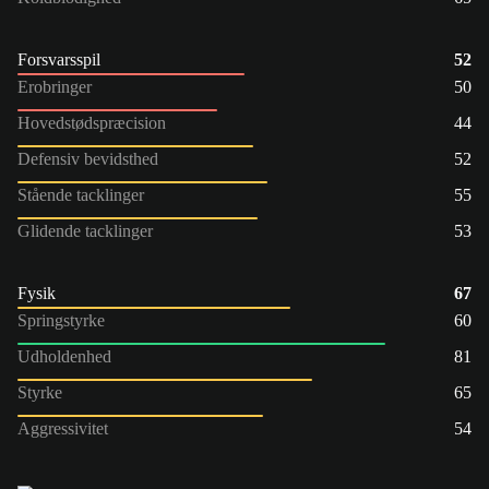
Forsvarsspil
52
Erobringer
50
Hovedstødspræcision
44
Defensiv bevidsthed
52
Stående tacklinger
55
Glidende tacklinger
53
Fysik
67
Springstyrke
60
Udholdenhed
81
Styrke
65
Aggressivitet
54