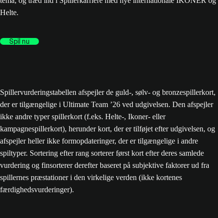
tema, og træd ind i Spillerkarriere med nye internationale IKONER og
Helte.
Spil nu
Spillervurderingstabellen afspejler de guld-, sølv- og bronzespillerkort,
der er tilgængelige i Ultimate Team ’26 ved udgivelsen. Den afspejler
ikke andre typer spillerkort (f.eks. Helte-, Ikoner- eller
kampagnespillerkort), herunder kort, der er tilføjet efter udgivelsen, og
afspejler heller ikke formopdateringer, der er tilgængelige i andre
spiltyper. Sortering efter rang sorterer først kort efter deres samlede
vurdering og finsorterer derefter baseret på subjektive faktorer ud fra
spillernes præstationer i den virkelige verden (ikke kortenes
færdighedsvurderinger).