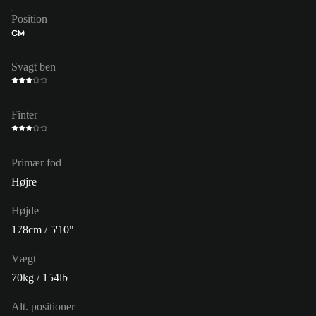
Position
CM
Svagt ben
Finter
Primær fod
Højre
Højde
178cm / 5'10"
Vægt
70kg / 154lb
Alt. positioner