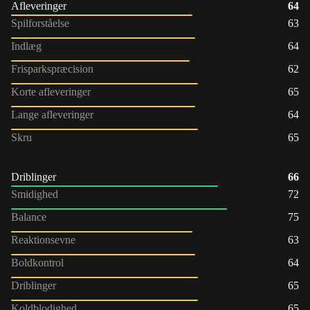
Afleveringer
64
Spilforståelse
63
Indlæg
64
Frisparkspræcision
62
Korte afleveringer
65
Lange afleveringer
64
Skru
65
Driblinger
66
Smidighed
72
Balance
75
Reaktionsevne
63
Boldkontrol
64
Driblinger
65
Koldblodighed
65