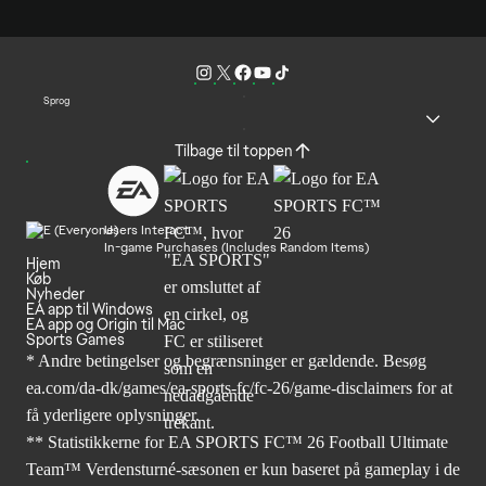
Sprog
Tilbage til toppen
Users Interact
In-game Purchases (Includes Random Items)
Hjem
Køb
Nyheder
EA app til Windows
EA app og Origin til Mac
Sports Games
* Andre betingelser og begrænsninger er gældende. Besøg
ea.com/da-dk/games/ea-sports-fc/fc-26/game-disclaimers
for at
få yderligere oplysninger.
** Statistikkerne for EA SPORTS FC™ 26 Football Ultimate
Team™ Verdensturné-sæsonen er kun baseret på gameplay i de