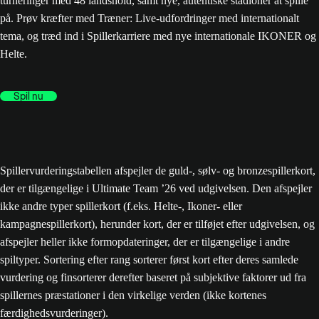
turneringer med 48 landshold, samt nye, autentiske stadioner at spille
på. Prøv kræfter med Træner: Live-udfordringer med internationalt
tema, og træd ind i Spillerkarriere med nye internationale IKONER og
Helte.
Spil nu
Spillervurderingstabellen afspejler de guld-, sølv- og bronzespillerkort,
der er tilgængelige i Ultimate Team ’26 ved udgivelsen. Den afspejler
ikke andre typer spillerkort (f.eks. Helte-, Ikoner- eller
kampagnespillerkort), herunder kort, der er tilføjet efter udgivelsen, og
afspejler heller ikke formopdateringer, der er tilgængelige i andre
spiltyper. Sortering efter rang sorterer først kort efter deres samlede
vurdering og finsorterer derefter baseret på subjektive faktorer ud fra
spillernes præstationer i den virkelige verden (ikke kortenes
færdighedsvurderinger).