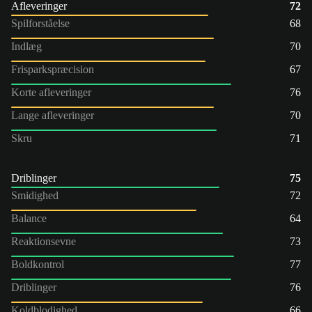
Afleveringer
72
Spilforståelse
68
Indlæg
70
Frisparkspræcision
67
Korte afleveringer
76
Lange afleveringer
70
Skru
71
Driblinger
75
Smidighed
72
Balance
64
Reaktionsevne
73
Boldkontrol
77
Driblinger
76
Koldblodighed
66