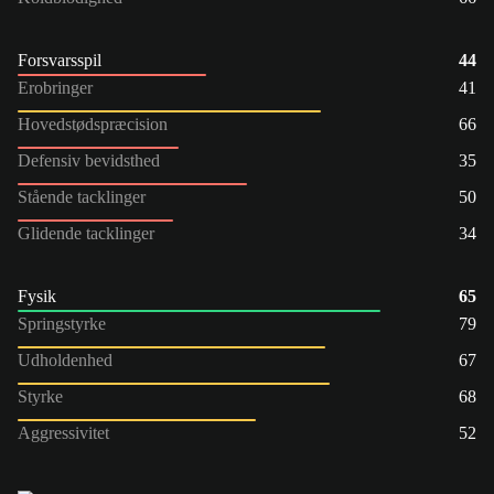
Forsvarsspil
44
Erobringer
41
Hovedstødspræcision
66
Defensiv bevidsthed
35
Stående tacklinger
50
Glidende tacklinger
34
Fysik
65
Springstyrke
79
Udholdenhed
67
Styrke
68
Aggressivitet
52