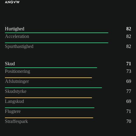
ANG
VW
Hurtighed
82
Acceleration
82
Spurthastighed
82
Skud
71
Positionering
73
Afslutninger
69
Skudstyrke
77
Langskud
69
Flugtere
71
Straffespark
70