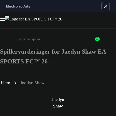
Spillervurderinger for Jaedyn Shaw EA
Enter a minimum of 3 characters or numbers
SPORTS FC™ 26 –
Hjem
Jaedyn Shaw
Jaedyn
Shaw