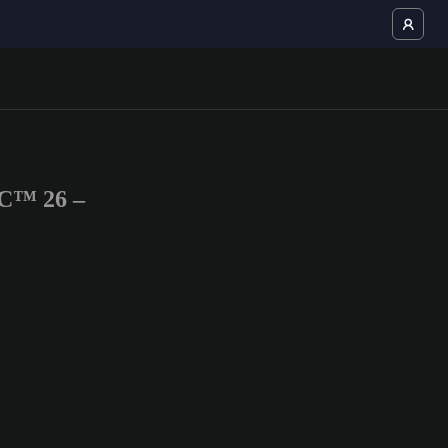
FC™ 26 –