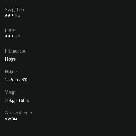
Svagt ben
Finter
Primær fod
Højre
Højde
183cm / 6'0"
Vægt
76kg / 168lb
Alt. positioner
VW
CM