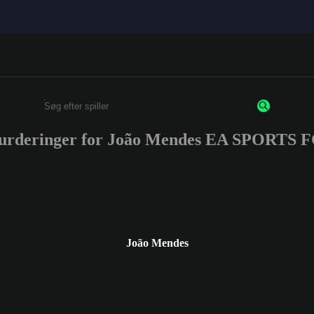
vurderinger for João Mendes EA SPORTS 
Enter a minimum of 3 characters or numbers
João Mendes