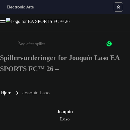
Spillervurderinger for Joaquín Laso EA
Enter a minimum of 3 characters or numbers
SPORTS FC™ 26 –
Hjem
Joaquín Laso
Joaquín
Laso