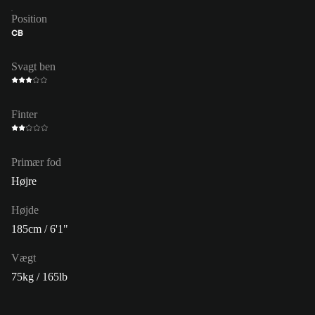
Position
CB
Svagt ben
Finter
Primær fod
Højre
Højde
185cm / 6'1"
Vægt
75kg / 165lb