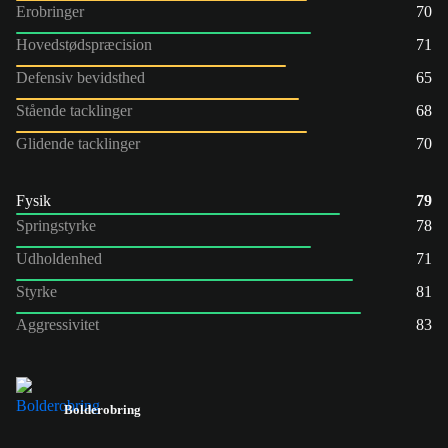
Erobringer
70
Hovedstødspræcision
71
Defensiv bevidsthed
65
Stående tacklinger
68
Glidende tacklinger
70
Fysik
79
Springstyrke
78
Udholdenhed
71
Styrke
81
Aggressivitet
83
Bolderobring