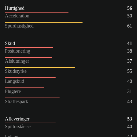
Hurtighed
56
Acceleration
50
Spurthastighed
61
Skud
41
Positionering
38
Afslutninger
37
Skudstyrke
55
Langskud
40
Flugtere
31
Straffespark
43
Afleveringer
53
Spilforståelse
40
Indlæg
42