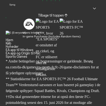
Sprog
Tilbage til toppen
Users Interact
In-game Purchases (Includes Random Items)
Hjem
Køb
Nyheder
EA app til Windows
EA app og Origin til Mac
Sports Games
* Andre betingelser og begrænsninger er gældende. Besøg
ea.com/da-dk/games/ea-sports-fc/fc-26/game-disclaimers
for at
få yderligere oplysninger.
** Statistikkerne for EA SPORTS FC™ 26 Football Ultimate
Team™ Verdensturné-sæsonen er kun baseret på gameplay i de
følgende spiltyper: Squad Battles, Rivals, Champions og Draft.
††Du skal gennemføre trinene for at opnå den første FC-
pointuddeling senest den 15. juni 2026 for at modtage alle