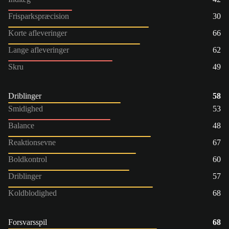
Frisparkspræcision
30
Korte afleveringer
66
Lange afleveringer
62
Skru
49
Driblinger
58
Smidighed
53
Balance
48
Reaktionsevne
67
Boldkontrol
60
Driblinger
57
Koldblodighed
68
Forsvarsspil
68