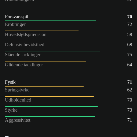
Forsvarsspil
70
Erobringer
72
Hovedstødspræcision
58
Defensiv bevidsthed
68
Stående tacklinger
75
Glidende tacklinger
64
Fysik
71
Springstyrke
62
Udholdenhed
70
Styrke
73
Aggressivitet
71