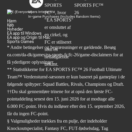
Users Interact
In-game Purchases (Includes Random Items)
Hjem
Køb
Nyheder
EA app til Windows
EA app og Origin til Mac
Sports Games
* Andre betingelser og begrænsninger er gældende. Besøg
ea.com/da-dk/games/ea-sports-fc/fc-26/game-disclaimers
for at
få yderligere oplysninger.
** Statistikkerne for EA SPORTS FC™ 26 Football Ultimate
Team™ Verdensturné-sæsonen er kun baseret på gameplay i de
følgende spiltyper: Squad Battles, Rivals, Champions og Draft.
††Du skal gennemføre trinene for at opnå den første FC-
pointuddeling senest den 15. juni 2026 for at modtage alle
6.000 FC-point. Hvis du indløser efter den 15. september 2026,
får du ingen FC-point.
§ Valgmuligheder trækkes fra en pulje, der indeholder
Knockoutspecialist, Fantasy FC, FUT-fødselsdag, Tag