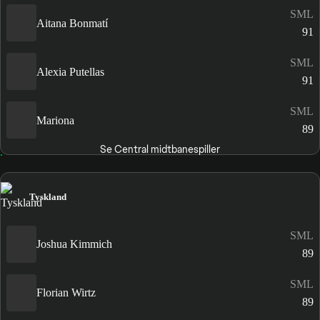
SML
Aitana Bonmatí
91
SML
Alexia Putellas
91
SML
Mariona
89
Se Central midtbanespiller
Tyskland
SML
Joshua Kimmich
89
SML
Florian Wirtz
89