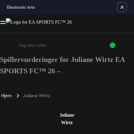
Spillervurderinger for Juliane Wirtz EA
Enter a minimum of 3 characters or numbers
SPORTS FC™ 26 –
Hjem
Juliane Wirtz
Juliane
Wirtz