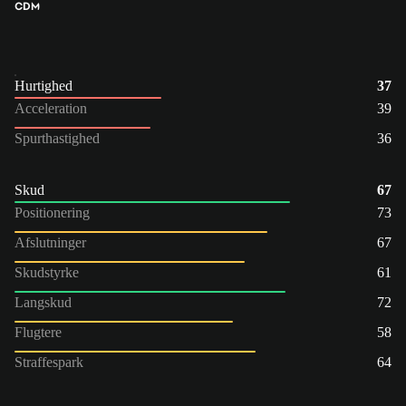
CDM
Hurtighed
37
Acceleration
39
Spurthastighed
36
Skud
67
Positionering
73
Afslutninger
67
Skudstyrke
61
Langskud
72
Flugtere
58
Straffespark
64