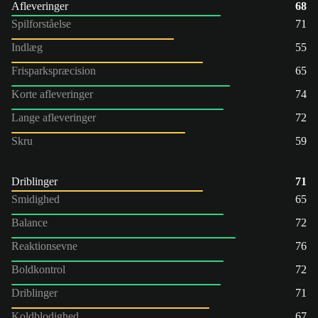
Afleveringer
68
Spilforståelse
71
Indlæg
55
Frisparkspræcision
65
Korte afleveringer
74
Lange afleveringer
72
Skru
59
Driblinger
71
Smidighed
65
Balance
72
Reaktionsevne
76
Boldkontrol
72
Driblinger
71
Koldblodighed
67