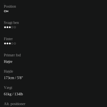
Position
CM
Svagt ben
Finter
Primær fod
Højre
Højde
173cm / 5'8"
Vægt
61kg / 134lb
Alt. positioner