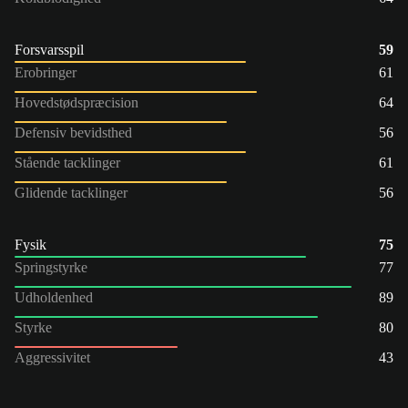
Forsvarsspil
59
Erobringer
61
Hovedstødspræcision
64
Defensiv bevidsthed
56
Stående tacklinger
61
Glidende tacklinger
56
Fysik
75
Springstyrke
77
Udholdenhed
89
Styrke
80
Aggressivitet
43