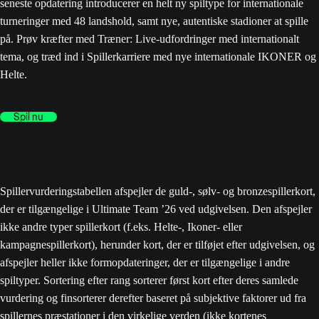
seneste opdatering introducerer en helt ny spiltype for internationale
turneringer med 48 landshold, samt nye, autentiske stadioner at spille
på. Prøv kræfter med Træner: Live-udfordringer med internationalt
tema, og træd ind i Spillerkarriere med nye internationale IKONER og
Helte.
Spil nu
Spillervurderingstabellen afspejler de guld-, sølv- og bronzespillerkort,
der er tilgængelige i Ultimate Team ’26 ved udgivelsen. Den afspejler
ikke andre typer spillerkort (f.eks. Helte-, Ikoner- eller
kampagnespillerkort), herunder kort, der er tilføjet efter udgivelsen, og
afspejler heller ikke formopdateringer, der er tilgængelige i andre
spiltyper. Sortering efter rang sorterer først kort efter deres samlede
vurdering og finsorterer derefter baseret på subjektive faktorer ud fra
spillernes præstationer i den virkelige verden (ikke kortenes