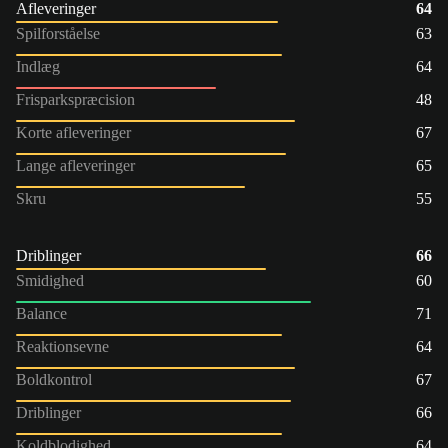
Afleveringer
64
Spilforståelse
63
Indlæg
64
Frisparkspræcision
48
Korte afleveringer
67
Lange afleveringer
65
Skru
55
Driblinger
66
Smidighed
60
Balance
71
Reaktionsevne
64
Boldkontrol
67
Driblinger
66
Koldblodighed
64