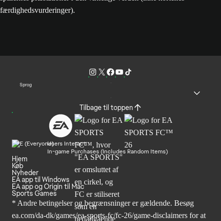
færdighedsvurderinger).
Sprog
Tilbage til toppen
Users Interact
In-game Purchases (Includes Random Items)
Hjem
Køb
Nyheder
EA app til Windows
EA app og Origin til Mac
Sports Games
* Andre betingelser og begrænsninger er gældende. Besøg
ea.com/da-dk/games/ea-sports-fc/fc-26/game-disclaimers
for at