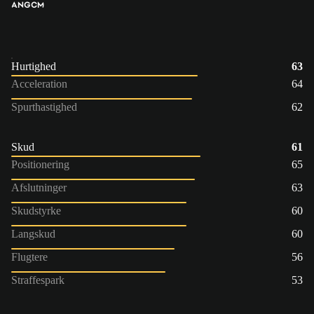
ANG
CM
Hurtighed
63
Acceleration
64
Spurthastighed
62
Skud
61
Positionering
65
Afslutninger
63
Skudstyrke
60
Langskud
60
Flugtere
56
Straffespark
53