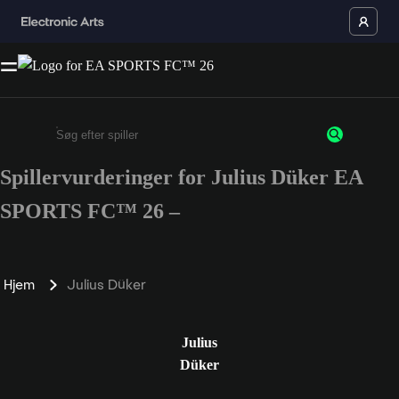
Spillervurderinger for Julius Düker EA
Enter a minimum of 3 characters or numbers
SPORTS FC™ 26 –
Hjem
Julius Düker
Julius
Düker