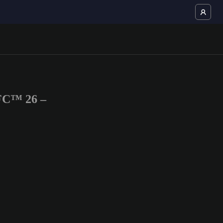
FC™ 26 –