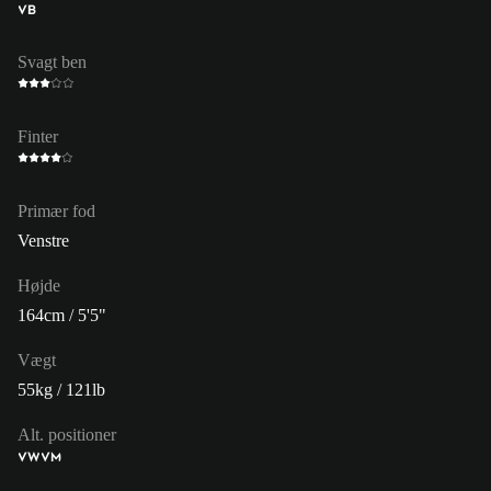
VB
Svagt ben
Finter
Primær fod
Venstre
Højde
164cm / 5'5"
Vægt
55kg / 121lb
Alt. positioner
VW
VM