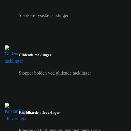
Stærkere fysiske tacklinger
Glidende tacklinger
Stopper bolden ved glidende tacklinger
Knaldhårde afleveringer
Præcise og hurtigere indlæg med mere skrue