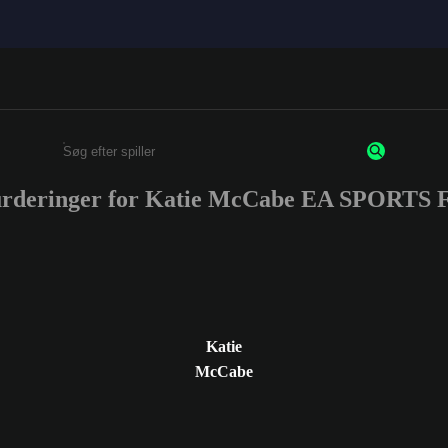
vurderinger for Katie McCabe EA SPORTS 
Enter a minimum of 3 characters or numbers
Katie
McCabe