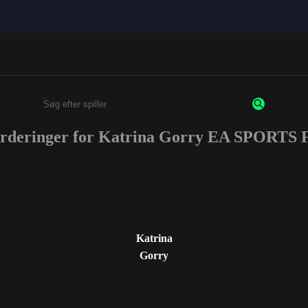
urderinger for Katrina Gorry EA SPORTS
Enter a minimum of 3 characters or numbers
Katrina
Gorry