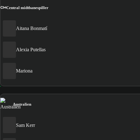
CM
Central midtbanespiller
Aitana Bonmatí
Alexia Putellas
Mariona
Australien
Sam Kerr