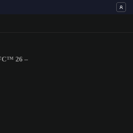
 FC™ 26 –