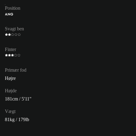
Position
ANG
Svagt ben
Finter
Primær fod
Højre
Højde
181cm / 5'11"
Vægt
81kg / 179lb