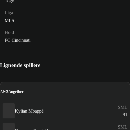
Togo
Liga
MLS
Hold
FC Cincinnati
Lignende spillere
ANG
Angriber
SML
Kylian Mbappé
91
SML