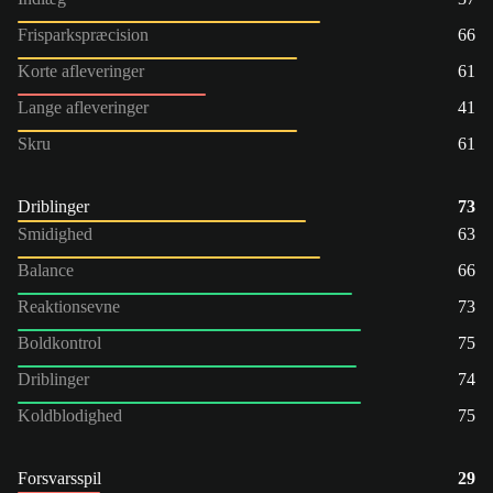
Frisparkspræcision
66
Korte afleveringer
61
Lange afleveringer
41
Skru
61
Driblinger
73
Smidighed
63
Balance
66
Reaktionsevne
73
Boldkontrol
75
Driblinger
74
Koldblodighed
75
Forsvarsspil
29