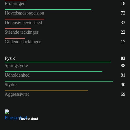
Erobringer
18
Hovedstødspræcision
72
Defensiv bevidsthed
33
Stående tacklinger
22
Glidende tacklinger
17
Fysik
83
Springstyrke
88
Udholdenhed
81
Styrke
90
Aggressivitet
69
Finesseskud