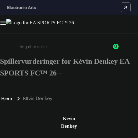
Spillervurderinger for Kévin Denkey EA
Enter a minimum of 3 characters or numbers
SPORTS FC™ 26 –
Hjem
Kévin Denkey
Kévin
Denkey