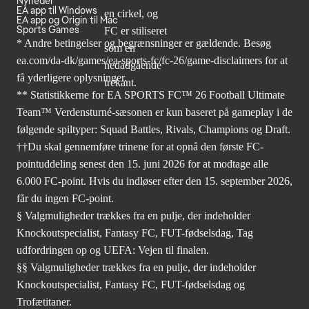
Nyheder
EA app til Windows
EA app og Origin til Mac
Sports Games
* Andre betingelser og begrænsninger er gældende. Besøg
ea.com/da-dk/games/ea-sports-fc/fc-26/game-disclaimers
for at
få yderligere oplysninger.
** Statistikkerne for EA SPORTS FC™ 26 Football Ultimate
Team™ Verdensturné-sæsonen er kun baseret på gameplay i de
følgende spiltyper: Squad Battles, Rivals, Champions og Draft.
††Du skal gennemføre trinene for at opnå den første FC-
pointuddeling senest den 15. juni 2026 for at modtage alle
6.000 FC-point. Hvis du indløser efter den 15. september 2026,
får du ingen FC-point.
§ Valgmuligheder trækkes fra en pulje, der indeholder
Knockoutspecialist, Fantasy FC, FUT-fødselsdag, Tag
udfordringen op og UEFA: Vejen til finalen.
§§ Valgmuligheder trækkes fra en pulje, der indeholder
Knockoutspecialist, Fantasy FC, FUT-fødselsdag og
Trofætitaner.