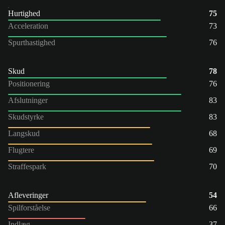
Hurtighed
75
Acceleration
73
Spurthastighed
76
Skud
78
Positionering
76
Afslutninger
83
Skudstyrke
83
Langskud
68
Flugtere
69
Straffespark
70
Afleveringer
54
Spilforståelse
66
Indlæg
37