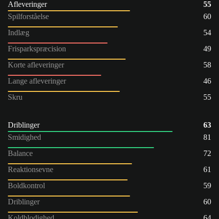
Afleveringer
55
Spilforståelse
60
Indlæg
54
Frisparkspræcision
49
Korte afleveringer
58
Lange afleveringer
46
Skru
55
Driblinger
63
Smidighed
81
Balance
72
Reaktionsevne
61
Boldkontrol
59
Driblinger
60
Koldblodighed
64