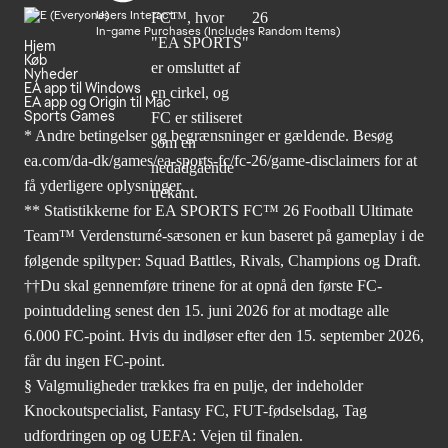
Users Interact
In-game Purchases (Includes Random Items)
Hjem
Køb
Nyheder
EA app til Windows
EA app og Origin til Mac
Sports Games
* Andre betingelser og begrænsninger er gældende. Besøg
ea.com/da-dk/games/ea-sports-fc/fc-26/game-disclaimers
for at
få yderligere oplysninger.
** Statistikkerne for EA SPORTS FC™ 26 Football Ultimate
Team™ Verdensturné-sæsonen er kun baseret på gameplay i de
følgende spiltyper: Squad Battles, Rivals, Champions og Draft.
††Du skal gennemføre trinene for at opnå den første FC-
pointuddeling senest den 15. juni 2026 for at modtage alle
6.000 FC-point. Hvis du indløser efter den 15. september 2026,
får du ingen FC-point.
§ Valgmuligheder trækkes fra en pulje, der indeholder
Knockoutspecialist, Fantasy FC, FUT-fødselsdag, Tag
udfordringen op og UEFA: Vejen til finalen.