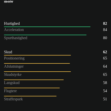
HM
HW
Hurtighed
82
Acceleration
84
Spurthastighed
80
Skud
62
Positionering
65
Afslutninger
64
Skudstyrke
65
Langskud
58
Flugtere
54
Straffespark
51