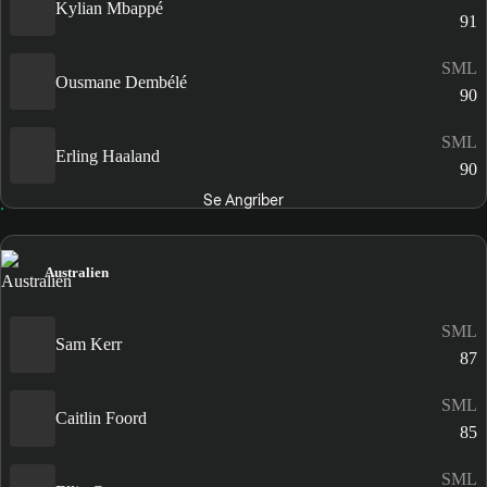
Kylian Mbappé
91
SML
Ousmane Dembélé
90
SML
Erling Haaland
90
Se Angriber
Australien
SML
Sam Kerr
87
SML
Caitlin Foord
85
SML