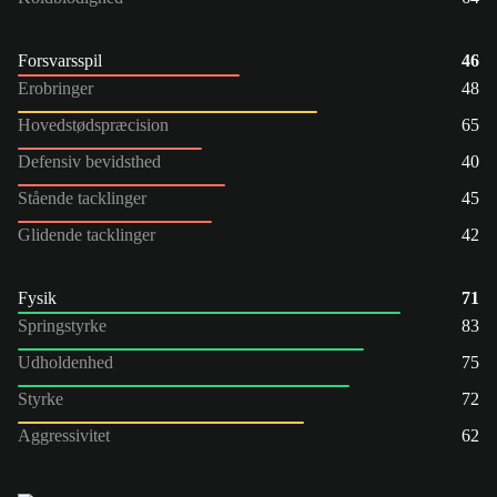
Forsvarsspil
46
Erobringer
48
Hovedstødspræcision
65
Defensiv bevidsthed
40
Stående tacklinger
45
Glidende tacklinger
42
Fysik
71
Springstyrke
83
Udholdenhed
75
Styrke
72
Aggressivitet
62