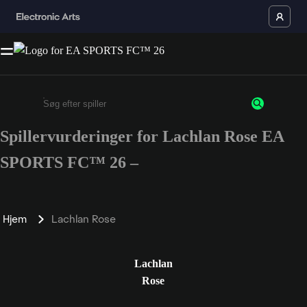
Spillervurderinger for Lachlan Rose EA
Enter a minimum of 3 characters or numbers
SPORTS FC™ 26 –
Hjem
Lachlan Rose
Lachlan
Rose