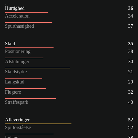
Hurtighed
36
Acceleration
34
Spurthastighed
37
Skud
35
Positionering
38
Afslutninger
30
Skudstyrke
51
Langskud
29
Flugtere
32
Straffespark
40
Afleveringer
52
Spilforståelse
52
Indlæg
38