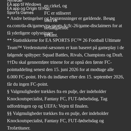
Nyheder
EA app til Windows
EA app og Origin til Mac
Sports Games
* Andre betingelser og begrænsninger er gældende. Besøg
ea.com/da-dk/games/ea-sports-fc/fc-26/game-disclaimers
for at
få yderligere oplysninger.
** Statistikkerne for EA SPORTS FC™ 26 Football Ultimate
Team™ Verdensturné-sæsonen er kun baseret på gameplay i de
følgende spiltyper: Squad Battles, Rivals, Champions og Draft.
††Du skal gennemføre trinene for at opnå den første FC-
pointuddeling senest den 15. juni 2026 for at modtage alle
6.000 FC-point. Hvis du indløser efter den 15. september 2026,
får du ingen FC-point.
§ Valgmuligheder trækkes fra en pulje, der indeholder
Knockoutspecialist, Fantasy FC, FUT-fødselsdag, Tag
udfordringen op og UEFA: Vejen til finalen.
§§ Valgmuligheder trækkes fra en pulje, der indeholder
Knockoutspecialist, Fantasy FC, FUT-fødselsdag og
Trofætitaner.