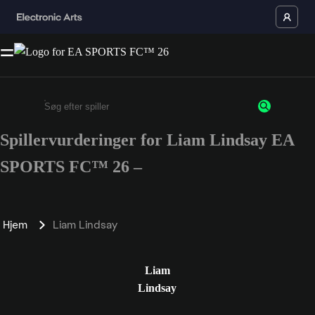
Spillervurderinger for Liam Lindsay EA
Enter a minimum of 3 characters or numbers
SPORTS FC™ 26 –
Hjem
Liam Lindsay
Liam
Lindsay