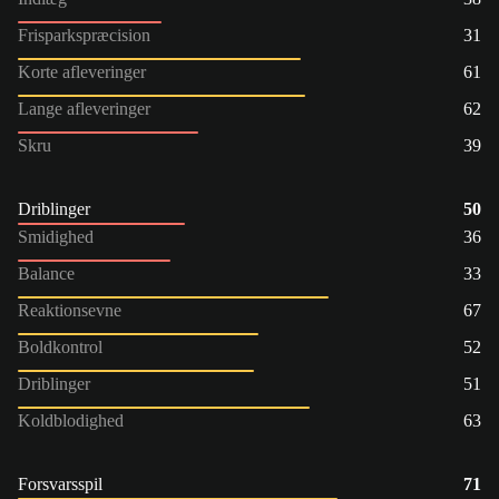
Frisparkspræcision
31
Korte afleveringer
61
Lange afleveringer
62
Skru
39
Driblinger
50
Smidighed
36
Balance
33
Reaktionsevne
67
Boldkontrol
52
Driblinger
51
Koldblodighed
63
Forsvarsspil
71