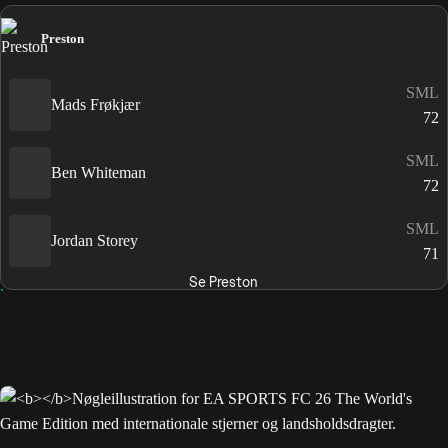
Preston
SML
Mads Frøkjær
72
SML
Ben Whiteman
72
SML
Jordan Storey
71
Se Preston