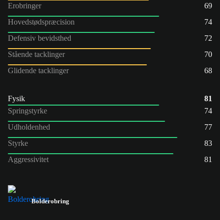
Erobringer
69
Hovedstødspræcision
74
Defensiv bevidsthed
72
Stående tacklinger
70
Glidende tacklinger
68
Fysik
81
Springstyrke
74
Udholdenhed
77
Styrke
83
Aggressivitet
81
Bolderobring