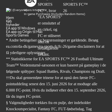
Users Interact
In-game Purchases (Includes Random Items)
Hjem
Køb
Nyheder
EA app til Windows
EA app og Origin til Mac
Sports Games
* Andre betingelser og begrænsninger er gældende. Besøg
ea.com/da-dk/games/ea-sports-fc/fc-26/game-disclaimers
for at
få yderligere oplysninger.
** Statistikkerne for EA SPORTS FC™ 26 Football Ultimate
Team™ Verdensturné-sæsonen er kun baseret på gameplay i de
følgende spiltyper: Squad Battles, Rivals, Champions og Draft.
††Du skal gennemføre trinene for at opnå den første FC-
pointuddeling senest den 15. juni 2026 for at modtage alle
6.000 FC-point. Hvis du indløser efter den 15. september 2026,
får du ingen FC-point.
§ Valgmuligheder trækkes fra en pulje, der indeholder
Knockoutspecialist, Fantasy FC, FUT-fødselsdag, Tag