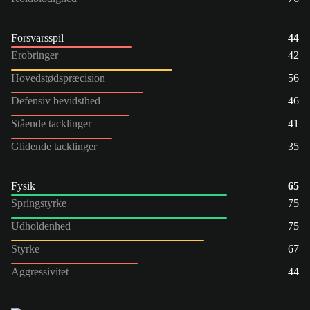
Forsvarsspil
44
Erobringer
42
Hovedstødspræcision
56
Defensiv bevidsthed
46
Stående tacklinger
41
Glidende tacklinger
35
Fysik
65
Springstyrke
75
Udholdenhed
75
Styrke
67
Aggressivitet
44