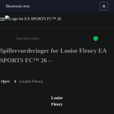
Spillervurderinger for Louise Fleury EA
Enter a minimum of 3 characters or numbers
SPORTS FC™ 26 –
Hjem
Louise Fleury
Louise
Fleury