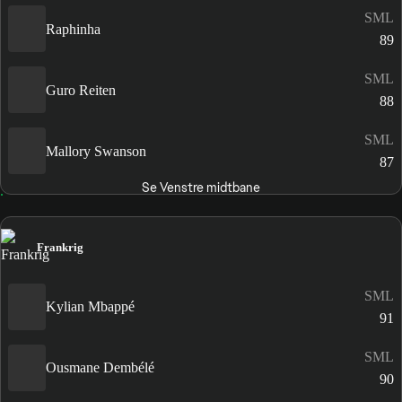
SML
Raphinha
89
SML
Guro Reiten
88
SML
Mallory Swanson
87
Se Venstre midtbane
Frankrig
SML
Kylian Mbappé
91
SML
Ousmane Dembélé
90