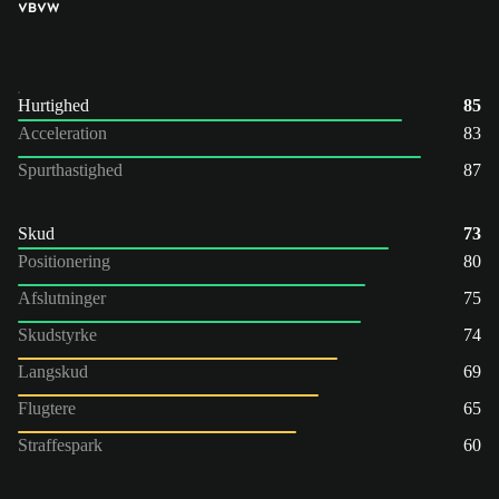
VB
VW
Hurtighed
85
Acceleration
83
Spurthastighed
87
Skud
73
Positionering
80
Afslutninger
75
Skudstyrke
74
Langskud
69
Flugtere
65
Straffespark
60