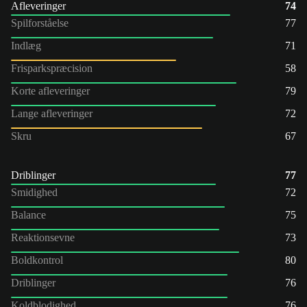
Afleveringer
74
Spilforståelse
77
Indlæg
71
Frisparkspræcision
58
Korte afleveringer
79
Lange afleveringer
72
Skru
67
Driblinger
77
Smidighed
72
Balance
75
Reaktionsevne
73
Boldkontrol
80
Driblinger
76
Koldblodighed
76