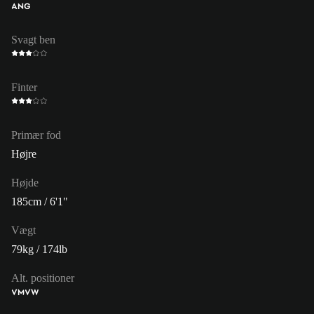
ANG
Svagt ben
Finter
Primær fod
Højre
Højde
185cm / 6'1"
Vægt
79kg / 174lb
Alt. positioner
VM
VW