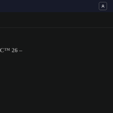
FC™ 26 –