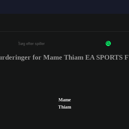
vurderinger for Mame Thiam EA SPORTS 
Enter a minimum of 3 characters or numbers
Mame
Thiam