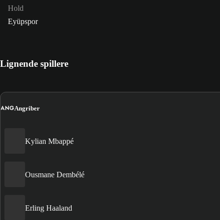
Hold
Eyüpspor
Lignende spillere
ANG
Angriber
Kylian Mbappé
Ousmane Dembélé
Erling Haaland