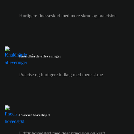
Hurtigere finesseskud med mere skrue og præcision
Knaldhårde afleveringer
Præcise og hurtigere indlæg med mere skrue
Præcist hovedstød
Udfør hovedstød med øget præcision og kraft.