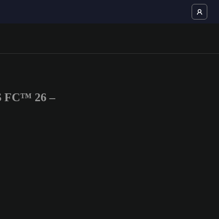
S FC™ 26 –