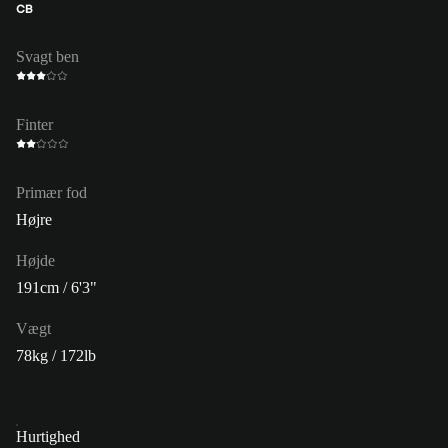
CB
Svagt ben
Finter
Primær fod
Højre
Højde
191cm / 6'3"
Vægt
78kg / 172lb
Hurtighed