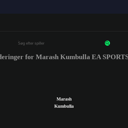
rderinger for Marash Kumbulla EA SPORT
Enter a minimum of 3 characters or numbers
Marash
Kumbulla