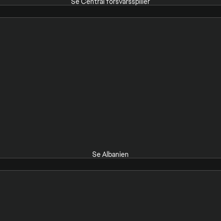
Se Central forsvarsspiller
Se Albanien