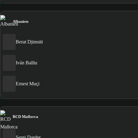
Albanien
Berat Djimsiti
Iván Balliu
Ernest Muçi
RCD Mallorca
Sergi Darder