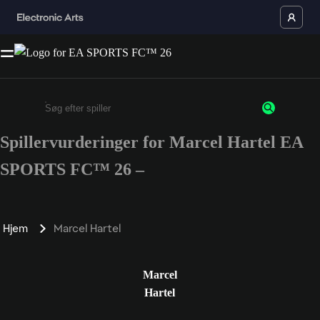
Spillervurderinger for Marcel Hartel EA
Enter a minimum of 3 characters or numbers
SPORTS FC™ 26 –
Hjem
Marcel Hartel
Marcel
Hartel