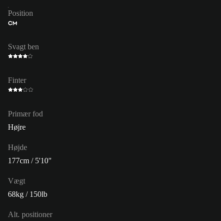
Position
CM
Svagt ben
Finter
Primær fod
Højre
Højde
177cm / 5'10"
Vægt
68kg / 150lb
Alt. positioner