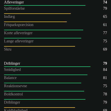
Afleveringer
74
Spilforståelse
79
Indlæg
65
Frisparkspræcision
61
Korte afleveringer
77
Lange afleveringer
75
Skru
69
Driblinger
79
Smidighed
84
Balance
81
Reaktionsevne
75
Boldkontrol
78
Driblinger
79
Koldblodighed
69