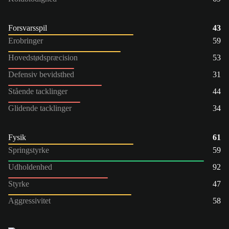
Forsvarsspil
43
Erobringer
59
Hovedstødspræcision
53
Defensiv bevidsthed
31
Stående tacklinger
44
Glidende tacklinger
34
Fysik
61
Springstyrke
59
Udholdenhed
92
Styrke
47
Aggressivitet
58