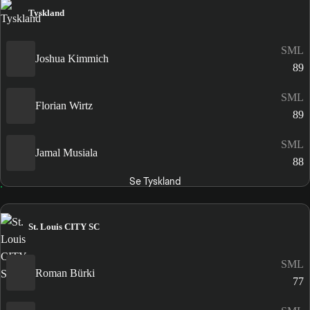
Tyskland
SML
Joshua Kimmich
89
SML
Florian Wirtz
89
SML
Jamal Musiala
88
Se Tyskland
St. Louis CITY SC
SML
Roman Bürki
77