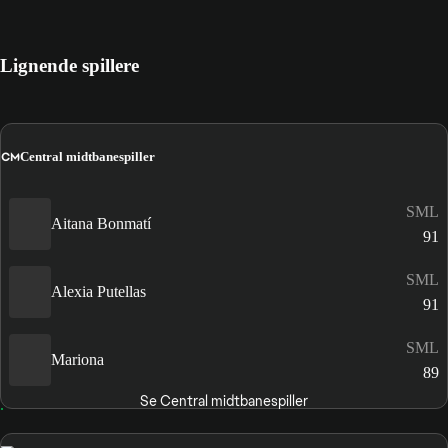
Lignende spillere
CM
Central midtbanespiller
SML
Aitana Bonmatí
91
SML
Alexia Putellas
91
SML
Mariona
89
Se Central midtbanespiller