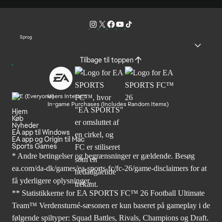
Sprog
Tilbage til toppen
Users Interact
In-game Purchases (Includes Random Items)
Hjem
Køb
Nyheder
EA app til Windows
EA app og Origin til Mac
Sports Games
* Andre betingelser og begrænsninger er gældende. Besøg
ea.com/da-dk/games/ea-sports-fc/fc-26/game-disclaimers
for at
få yderligere oplysninger.
** Statistikkerne for EA SPORTS FC™ 26 Football Ultimate
Team™ Verdensturné-sæsonen er kun baseret på gameplay i de
følgende spiltyper: Squad Battles, Rivals, Champions og Draft.