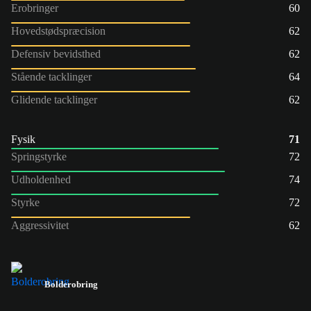
Erobringer
60
Hovedstødspræcision
62
Defensiv bevidsthed
62
Stående tacklinger
64
Glidende tacklinger
62
Fysik
71
Springstyrke
72
Udholdenhed
74
Styrke
72
Aggressivitet
62
Bolderobring