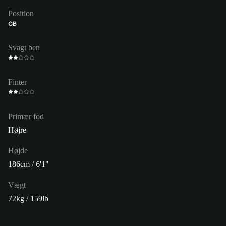
Position
CB
Svagt ben
Finter
Primær fod
Højre
Højde
186cm / 6'1"
Vægt
72kg / 159lb