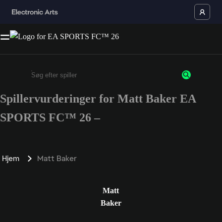
Spillervurderinger for Matt Baker EA
Enter a minimum of 3 characters or numbers
SPORTS FC™ 26 –
Hjem
Matt Baker
Matt
Baker