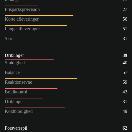
Frisparkspræcision
27
Korte afleveringer
56
Lange afleveringer
51
Skru
31
Driblinger
39
Smidighed
40
Balance
57
Reaktionsevne
59
Boldkontrol
43
Driblinger
31
Koldblodighed
49
Forsvarsspil
62