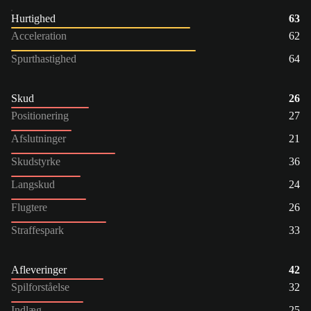
Hurtighed
63
Acceleration
62
Spurthastighed
64
Skud
26
Positionering
27
Afslutninger
21
Skudstyrke
36
Langskud
24
Flugtere
26
Straffespark
33
Afleveringer
42
Spilforståelse
32
Indlæg
25