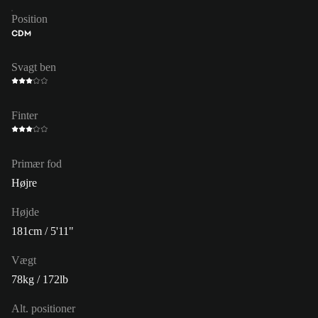
Position
CDM
Svagt ben
Finter
Primær fod
Højre
Højde
181cm / 5'11"
Vægt
78kg / 172lb
Alt. positioner