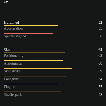
CM
Hurtighed
52
Acceleration
55
Spurthastighed
50
Skud
62
Positionering
62
Afslutninger
60
Skudstyrke
69
Langskud
64
Flugtere
55
Straffespark
58