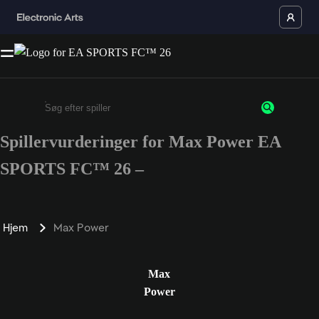
Spillervurderinger for Max Power EA
Enter a minimum of 3 characters or numbers
SPORTS FC™ 26 –
Hjem
Max Power
Max
Power