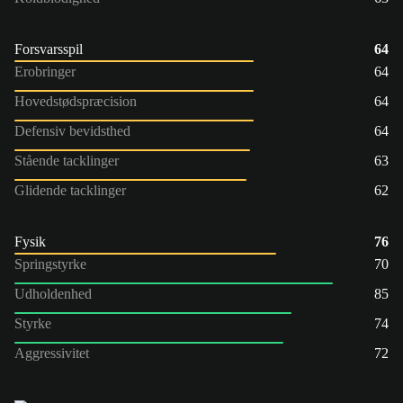
Forsvarsspil
64
Erobringer
64
Hovedstødspræcision
64
Defensiv bevidsthed
64
Stående tacklinger
63
Glidende tacklinger
62
Fysik
76
Springstyrke
70
Udholdenhed
85
Styrke
74
Aggressivitet
72