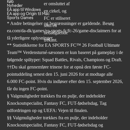
Køb
Nyheder
EA app til Windows
EA app og Origin til Mac
Sports Games
* Andre betingelser og begrænsninger er gældende. Besøg
ea.com/da-dk/games/ea-sports-fc/fc-26/game-disclaimers
for at
få yderligere oplysninger.
** Statistikkerne for EA SPORTS FC™ 26 Football Ultimate
Team™ Verdensturné-sæsonen er kun baseret på gameplay i de
følgende spiltyper: Squad Battles, Rivals, Champions og Draft.
††Du skal gennemføre trinene for at opnå den første FC-
pointuddeling senest den 15. juni 2026 for at modtage alle
6.000 FC-point. Hvis du indløser efter den 15. september 2026,
får du ingen FC-point.
§ Valgmuligheder trækkes fra en pulje, der indeholder
Knockoutspecialist, Fantasy FC, FUT-fødselsdag, Tag
udfordringen op og UEFA: Vejen til finalen.
§§ Valgmuligheder trækkes fra en pulje, der indeholder
Knockoutspecialist, Fantasy FC, FUT-fødselsdag og