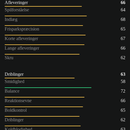
Afleveringer
66
Spilforståelse
64
Indlæg
68
Frisparkspræcision
65
Korte afleveringer
67
Lange afleveringer
66
Skru
62
Driblinger
63
Smidighed
58
Balance
72
Reaktionsevne
66
Boldkontrol
65
Driblinger
62
Koldblodighed
63