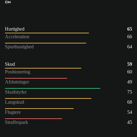
CM
Hurtighed
65
Acceleration
66
Spurthastighed
64
Skud
59
Positionering
60
Afslutninger
49
Skudstyrke
75
Langskud
68
Flugtere
54
Straffespark
45