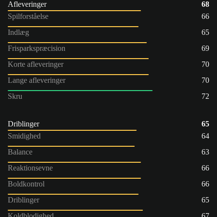
Afleveringer
68
Spilforståelse
66
Indlæg
65
Frisparkspræcision
69
Korte afleveringer
70
Lange afleveringer
70
Skru
72
Driblinger
65
Smidighed
64
Balance
63
Reaktionsevne
66
Boldkontrol
66
Driblinger
65
Koldblodighed
67