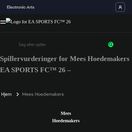
Spillervurderinger for Mees Hoedemakers
Enter a minimum of 3 characters or numbers
EA SPORTS FC™ 26 –
Hjem
Mees Hoedemakers
Mees
Hoedemakers