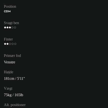
Position
CDM
Svagt ben
Finter
Primær fod
Venstre
Højde
181cm / 5'11"
Vægt
75kg / 165lb
Alt. positioner