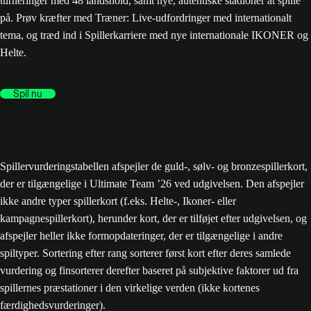
turneringer med 48 landshold, samt nye, autentiske stadioner at spille
på. Prøv kræfter med Træner: Live-udfordringer med internationalt
tema, og træd ind i Spillerkarriere med nye internationale IKONER og
Helte.
Spil nu
Spillervurderingstabellen afspejler de guld-, sølv- og bronzespillerkort,
der er tilgængelige i Ultimate Team ’26 ved udgivelsen. Den afspejler
ikke andre typer spillerkort (f.eks. Helte-, Ikoner- eller
kampagnespillerkort), herunder kort, der er tilføjet efter udgivelsen, og
afspejler heller ikke formopdateringer, der er tilgængelige i andre
spiltyper. Sortering efter rang sorterer først kort efter deres samlede
vurdering og finsorterer derefter baseret på subjektive faktorer ud fra
spillernes præstationer i den virkelige verden (ikke kortenes
færdighedsvurderinger).