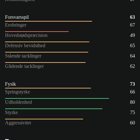
Forsvarsspil
63
Erobringer
67
Hovedstødspræcision
49
Defensiv bevidsthed
65
Stående tacklinger
64
Glidende tacklinger
62
Fysik
73
Springstyrke
66
Udholdenhed
80
Styrke
75
Aggressivitet
60