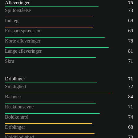
Afleveringer
75
Spilforståelse
73
Indlæg
69
Frisparkspræcision
69
Korte afleveringer
78
Lange afleveringer
81
Skru
71
Driblinger
71
Smidighed
72
Balance
84
Reaktionsevne
71
Boldkontrol
74
Driblinger
68
Koldblodighed
70