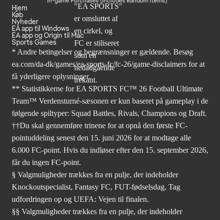
In-game Purchases (Includes Random Items)
Hjem
Køb
Nyheder
EA app til Windows
EA app og Origin til Mac
Sports Games
* Andre betingelser og begrænsninger er gældende. Besøg
ea.com/da-dk/games/ea-sports-fc/fc-26/game-disclaimers
for at
få yderligere oplysninger.
** Statistikkerne for EA SPORTS FC™ 26 Football Ultimate
Team™ Verdensturné-sæsonen er kun baseret på gameplay i de
følgende spiltyper: Squad Battles, Rivals, Champions og Draft.
††Du skal gennemføre trinene for at opnå den første FC-
pointuddeling senest den 15. juni 2026 for at modtage alle
6.000 FC-point. Hvis du indløser efter den 15. september 2026,
får du ingen FC-point.
§ Valgmuligheder trækkes fra en pulje, der indeholder
Knockoutspecialist, Fantasy FC, FUT-fødselsdag, Tag
udfordringen op og UEFA: Vejen til finalen.
§§ Valgmuligheder trækkes fra en pulje, der indeholder