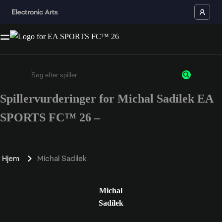
Spillervurderinger for Michal Sadílek EA
Enter a minimum of 3 characters or numbers
SPORTS FC™ 26 –
Hjem
Michal Sadílek
Michal
Sadílek