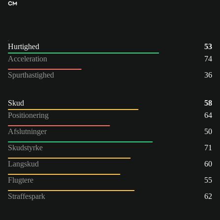
CM
Hurtighed
53
Acceleration
74
Spurthastighed
36
Skud
58
Positionering
64
Afslutninger
50
Skudstyrke
71
Langskud
60
Flugtere
55
Straffespark
62