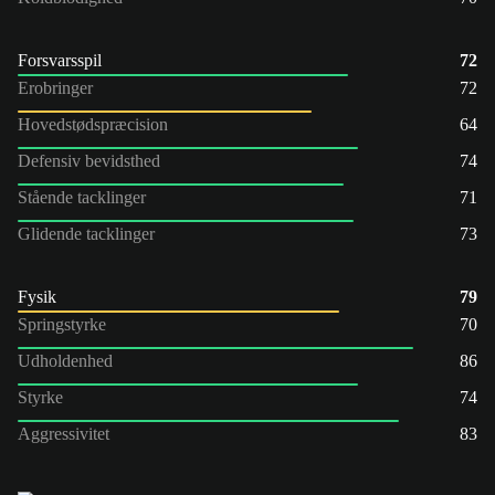
Forsvarsspil
72
Erobringer
72
Hovedstødspræcision
64
Defensiv bevidsthed
74
Stående tacklinger
71
Glidende tacklinger
73
Fysik
79
Springstyrke
70
Udholdenhed
86
Styrke
74
Aggressivitet
83