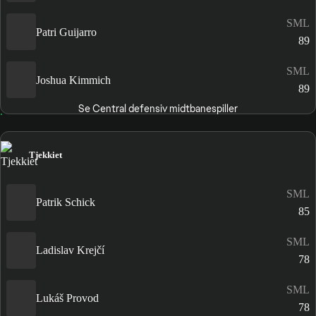
SML
Patri Guijarro
89
SML
Joshua Kimmich
89
Se Central defensiv midtbanespiller
Tjekkiet
SML
Patrik Schick
85
SML
Ladislav Krejčí
78
SML
Lukáš Provod
78