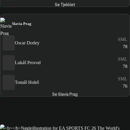
Se Tjekkiet
Slavia Prag
SML
Oscar Dorley
78
SML
Lukáš Provod
78
SML
Tomáš Holeš
76
Se Slavia Prag